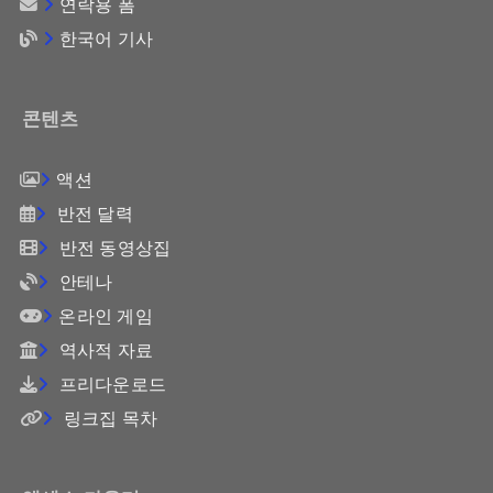
연락용 폼
한국어 기사
콘텐츠
액션
반전 달력
반전 동영상집
안테나
온라인 게임
역사적 자료
프리다운로드
링크집 목차