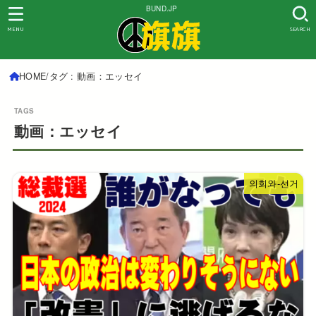
BUND.JP
MENU
SEARCH
HOME
タグ : 動画：エッセイ
動画：エッセイ
의회와-선거