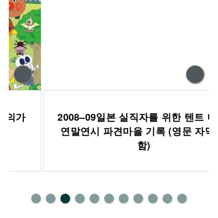
2008–09일본 실직자를 위한 텐트 마을:
연말연시 파견마을 기록 (영문 자막 포
함)
0
1