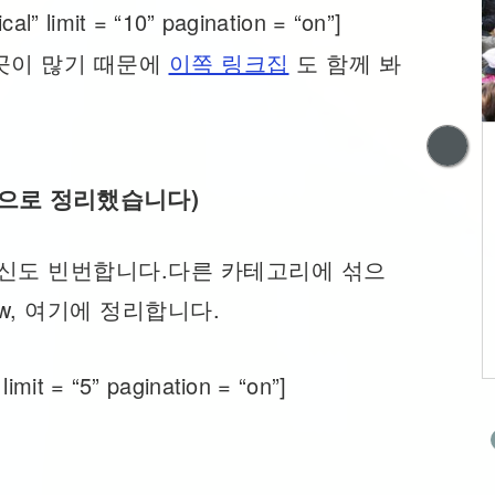
al” limit = “10” pagination = “on”]
곳이 많기 때문에
이쪽 링크집
도 함께 봐
트
호빵맨과 이상 사회 –
으로 정리했습니다)
제2
만약 공산주의가 실
권의
현된다면?
갱신도 빈번합니다.다른 카테고리에 섞으
w, 여기에 정리합니다.
imit = “5” pagination = “on”]