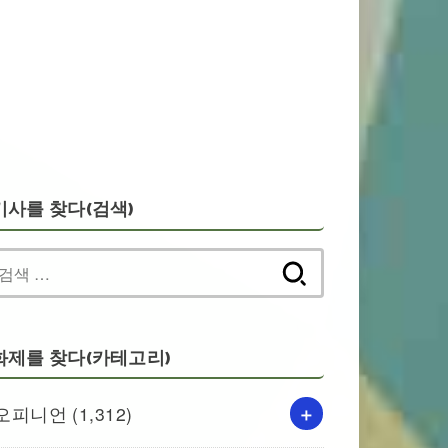
기사를 찾다(검색)
검
색:
화제를 찾다(카테고리)
오피니언
(1,312)