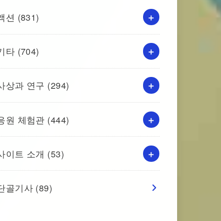
액션
(831)
기타
(704)
사상과 연구
(294)
응원 체험관
(444)
사이트 소개
(53)
단골기사
(89)