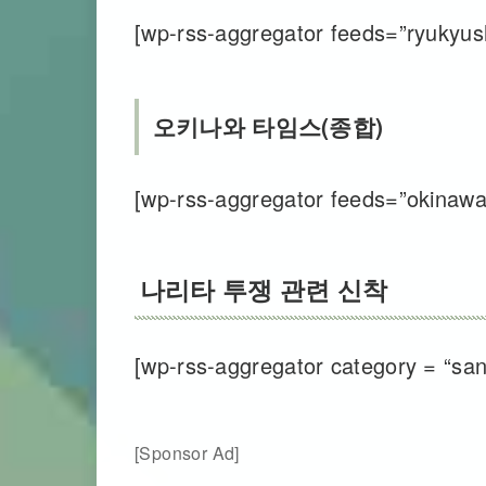
[wp-rss-aggregator feeds=”ryukyushi
오키나와 타임스(종합)
[wp-rss-aggregator feeds=”okinawati
나리타 투쟁 관련 신착
[wp-rss-aggregator category = “sanr
[Sponsor Ad]