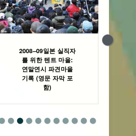
2008–09일본 실직자
20
를 위한 텐트 마을:
휴가
연말연시 파견마을
기록 (영문 자막 포
함)
0
1