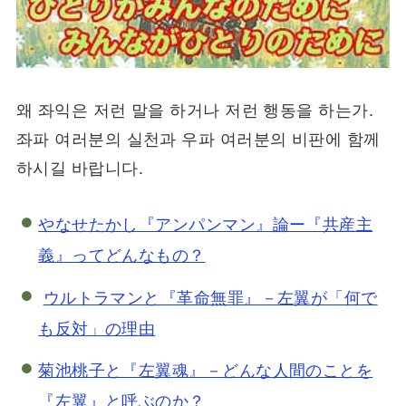
왜 좌익은 저런 말을 하거나 저런 행동을 하는가.
좌파 여러분의 실천과 우파 여러분의 비판에 함께
하시길 바랍니다.
やなせたかし『アンパンマン』論ー『共産主
義』ってどんなもの？
ウルトラマンと『革命無罪』－左翼が「何で
も反対」の理由
菊池桃子と『左翼魂』－どんな人間のことを
『左翼』と呼ぶのか？