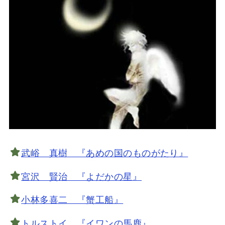
武峪 真樹 『あめの国のものがたり』
宮沢 賢治 『よだかの星』
小林多喜二 『蟹工船』
トルストイ 『イワンの馬鹿』