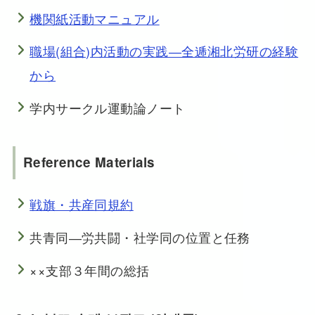
機関紙活動マニュアル
職場(組合)内活動の実践―全逓湘北労研の経験
から
学内サークル運動論ノート
Reference Materials
戦旗・共産同規約
共青同―労共闘・社学同の位置と任務
××支部３年間の総括