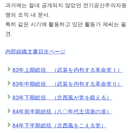
과거에는 절대 공개되지 않았던 전기공산주의자동
맹의 조직 내 문서.
특히 같은 시기에 활동하고 있던 활동가 제씨는 필
견.
内部組織文書目次ページ
83年上期総括 （武装を内包する革命党Ⅰ）
83年中期総括 （武装を内包する革命党Ⅱ）
83年下期総括 （北西風が党を鍛える）
84年前半期総括（八〇年代主流派の道）
84年下半期総括（北西風をこえる党）