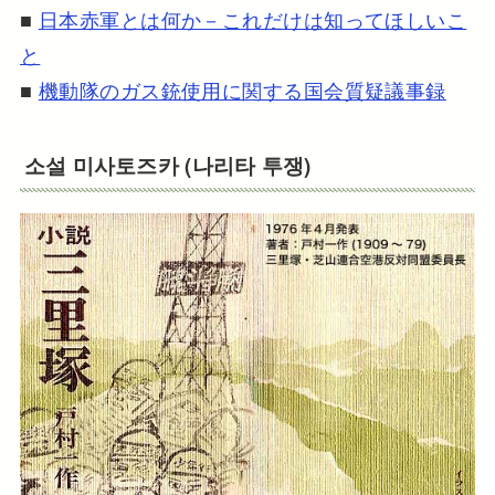
■
日本赤軍とは何か－これだけは知ってほしいこ
と
■
機動隊のガス銃使用に関する国会質疑議事録
소설 미사토즈카 (나리타 투쟁)