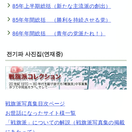
85年上半期総括（新たな主流派の創出）
85年年間総括 （勝利を持続させる党）
86年年間総括 （青年の党派たれ！）
전기파 사진집(연재중)
戦旗派写真集目次ページ
お世話になったサイト様一覧
「戦旗派」についての解説（戦旗派写真集の掲載
にあたって）