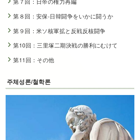
第７回：日帝の権力再編
第８回：安保-日韓闘争をいかに闘うか
第９回：米ソ核軍拡と反戦反核闘争
第10回：三里塚二期決戦の勝利にむけて
第11回：その他
주체성론/철학론