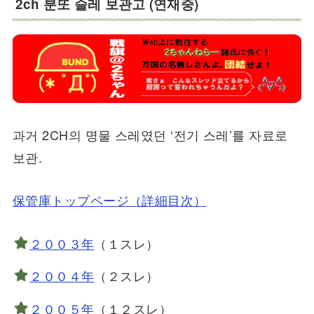
2ch 분또 슬레 보관고 (연재중)
과거 2CH의 명물 스레였던 ‘전기 스레’를 자료로
보관.
保管庫トップページ（詳細目次）
２００３年
（１スレ）
２００４年
（２スレ）
２００５年
（１２スレ）