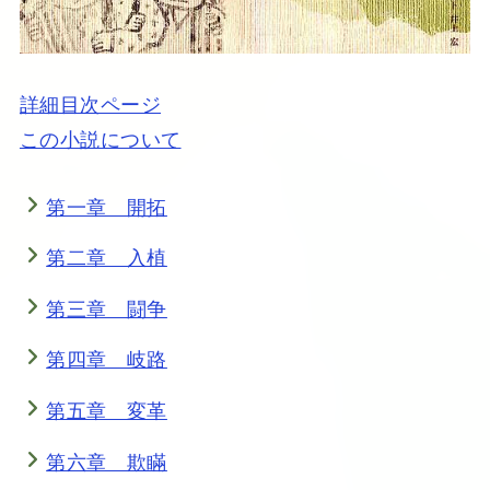
詳細目次ページ
この小説について
第一章 開拓
第二章 入植
第三章 闘争
第四章 岐路
第五章 変革
第六章 欺瞞