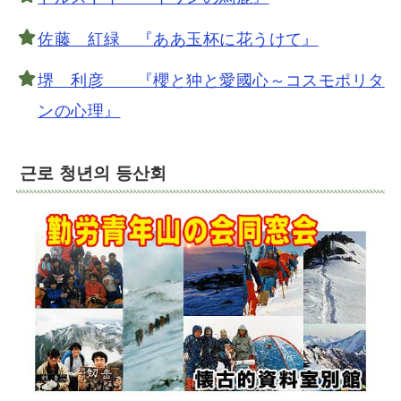
佐藤 紅緑 『ああ玉杯に花うけて』
堺 利彦 『櫻と狆と愛國心～コスモポリタ
ンの心理』
근로 청년의 등산회