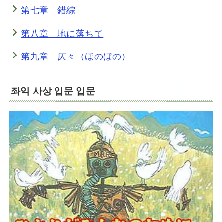
第七章 錯綜
第八章 地に落ちて
第九章 仄々（ほのぼの）
좌익 사상 입문 입문