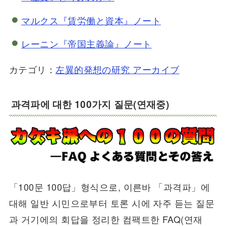
マルクス『賃労働と資本』ノート
レーニン『帝国主義論』ノート
カテゴリ：
左翼的発想の研究 アーカイブ
과격파에 대한 100가지 질문(연재중)
「100문 100답」형식으로, 이른바 「과격파」에
대해 일반 시민으로부터 토론 시에 자주 듣는 질문
과 거기에의 회답을 정리한 컴팩트한 FAQ(연재