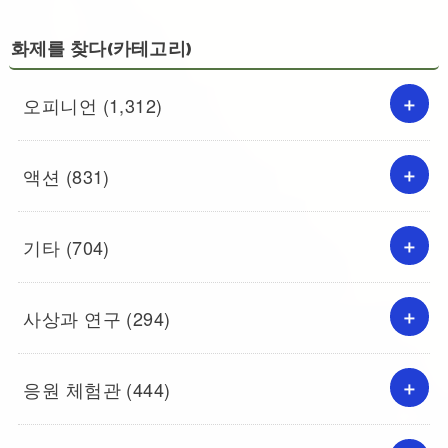
화제를 찾다(카테고리)
오피니언
(1,312)
액션
(831)
기타
(704)
사상과 연구
(294)
응원 체험관
(444)