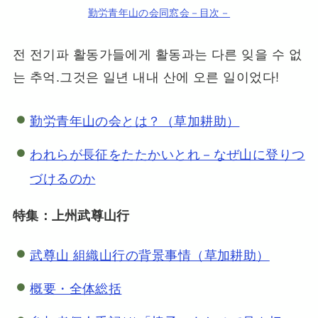
勤労青年山の会同窓会－目次－
전 전기파 활동가들에게 활동과는 다른 잊을 수 없
는 추억.그것은 일년 내내 산에 오른 일이었다!
勤労青年山の会とは？（草加耕助）
われらが長征をたたかいとれ－なぜ山に登りつ
づけるのか
特集：上州武尊山行
武尊山 組織山行の背景事情（草加耕助）
概要・全体総括