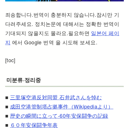
죄송합니다.번역이 충분하지 않습니다.잠시만 기
다려주세요. 정치논문에 대해서는 정확한 번역이
기대되지 않을지도 몰라요.필요하면
일본어 페이
지
에서 Google 번역 을 시도해 보세요.
[toc]
미분류·정리중
■
三里塚空港反対同盟 石井武さんを悼む
■
成田空港管制塔占拠事件（Wikipediaより）
■
歴史の瞬間に立って-60年安保闘争の記録
■
６０年安保闘争年表