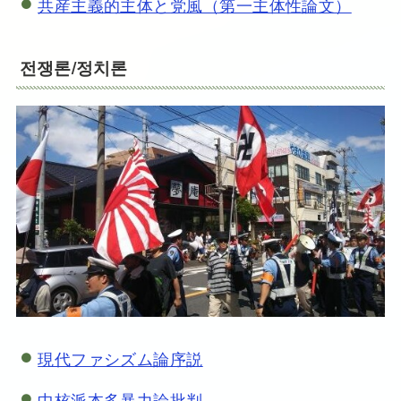
共産主義的主体と党風（第一主体性論文）
전쟁론/정치론
現代ファシズム論序説
中核派本多暴力論批判