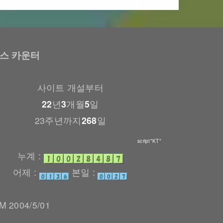
스 카운터
사이트 개설부터
22
년
3
개월
5
일
23주년까지
268
일
script*KT*
누계 :
어제 :
본일 :
 2004/5/01