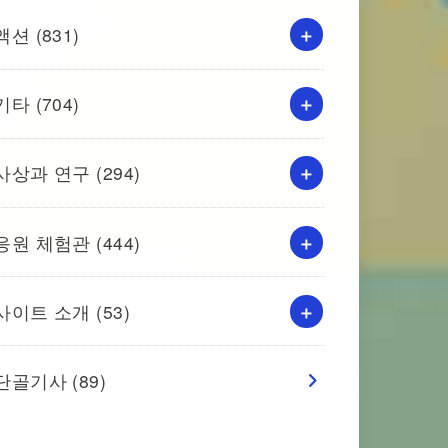
액션
(831)
기타
(704)
사상과 연구
(294)
응원 체험관
(444)
사이트 소개
(53)
단골기사
(89)