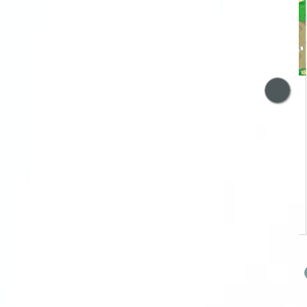
트
호빵맨과 이상 사회 –
제2
만약 공산주의가 실
권의
현된다면?