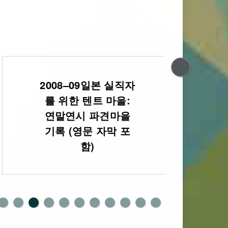
2008–09일본 실직자
20
를 위한 텐트 마을:
휴가
연말연시 파견마을
기록 (영문 자막 포
함)
0
1