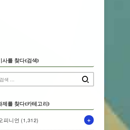
기사를 찾다(검색)
검
색:
화제를 찾다(카테고리)
오피니언
(1,312)