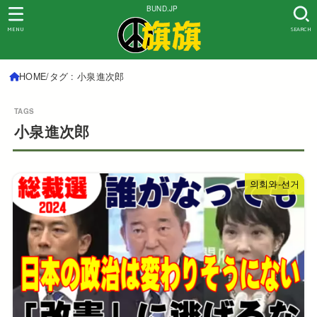
BUND.JP
MENU
SEARCH
HOME
タグ : 小泉進次郎
小泉進次郎
의회와-선거