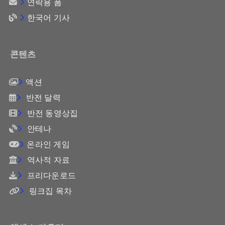
연락용 폼
한국어 기사
콘텐츠
액션
반전 달력
반전 동영상집
안테나
온라인 게임
역사적 자료
프리다운로드
링크집 목차