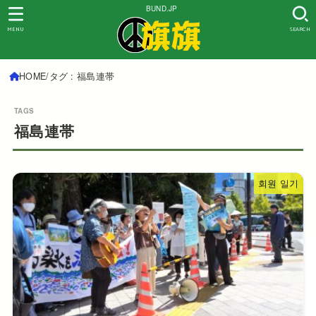
BUND.JP
MENU
SEARCH
HOME
タグ : 福島連帯
福島連帯
회원 일기