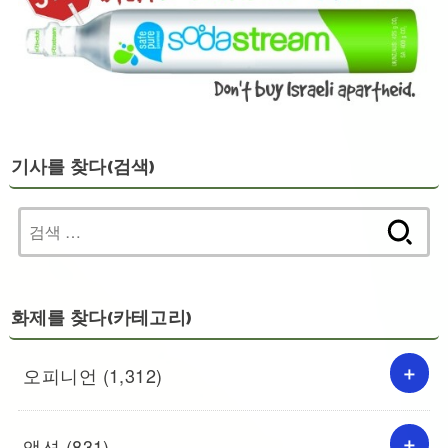
기사를 찾다(검색)
검
색:
화제를 찾다(카테고리)
오피니언
(1,312)
액션
(831)