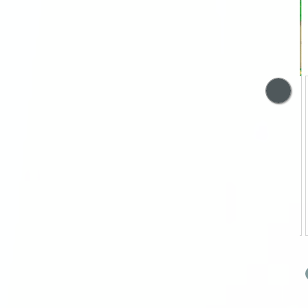
트
호빵맨과 이상 사회 –
제2
만약 공산주의가 실
권의
현된다면?