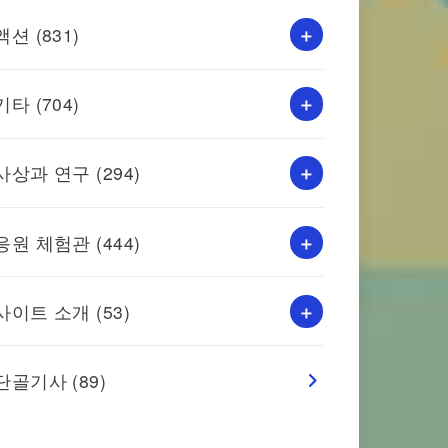
액션
(831)
기타
(704)
사상과 연구
(294)
응원 체험관
(444)
사이트 소개
(53)
단골기사
(89)