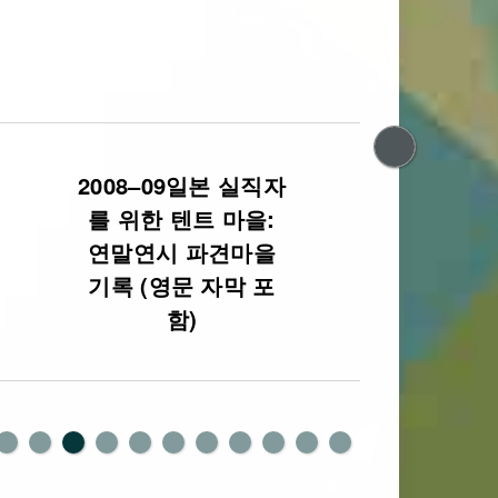
2008–09일본 실직자
20
를 위한 텐트 마을:
휴가
연말연시 파견마을
기록 (영문 자막 포
함)
0
1