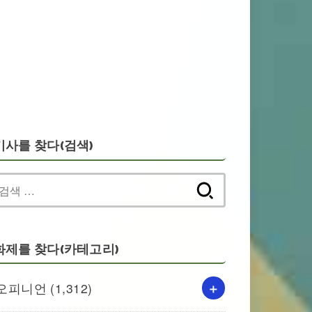
기사를 찾다(검색)
검
색:
화제를 찾다(카테고리)
오피니언
(1,312)