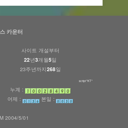
스 카운터
사이트 개설부터
22
년
3
개월
5
일
23주년까지
268
일
script*KT*
누계 :
어제 :
본일 :
 2004/5/01