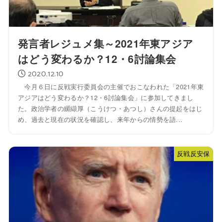
発言者レジュメ集～2021年東アジア
はどう変わるか？12・6討論集会
2020.12.10
今月６日に反戦実行委員会の主催でおこなわれた「2021年東
アジアはどう変わるか？12・6討論集会」に参加してきまし
た。政治学者の纐纈厚（こうけつ・あつし）さんの提起をはじ
め、過去と現在の状況を確認し、来年からの情勢を語...
反戦反安保