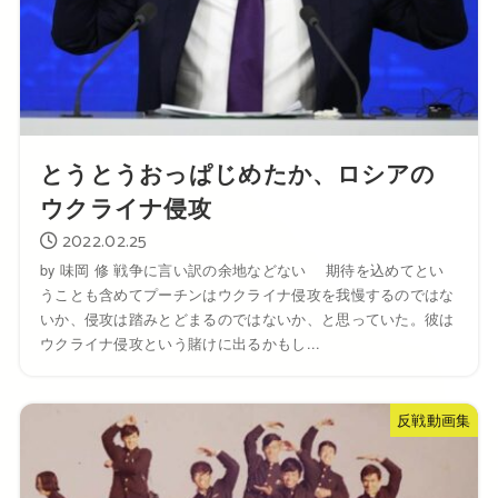
とうとうおっぱじめたか、ロシアの
ウクライナ侵攻
2022.02.25
by 味岡 修 戦争に言い訳の余地などない 期待を込めてとい
うことも含めてプーチンはウクライナ侵攻を我慢するのではな
いか、侵攻は踏みとどまるのではないか、と思っていた。彼は
ウクライナ侵攻という賭けに出るかもし...
反戦動画集