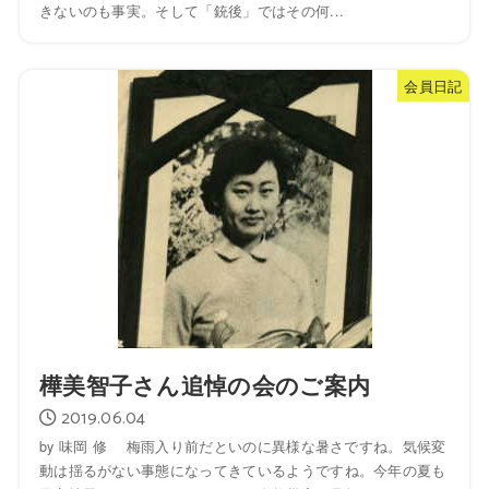
きないのも事実。そして「銃後」ではその何...
会員日記
樺美智子さん追悼の会のご案内
2019.06.04
by 味岡 修 梅雨入り前だといのに異様な暑さですね。気候変
動は揺るがない事態になってきているようですね。今年の夏も