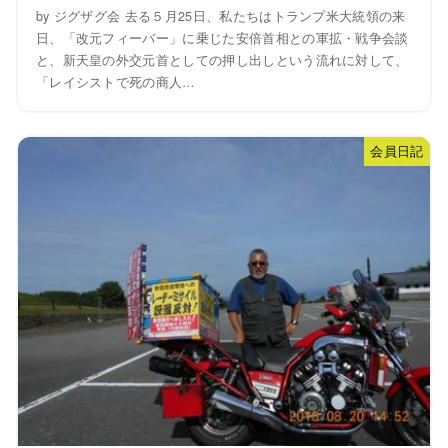
by ジグザグ会 去る５月25日、私たちはトランプ米大統領の来
日、「改元フィーバー」に乗じた安倍首相との軍拡・戦争会談
と、新天皇の外交元首としての押し出しという流れに対して、
「レイシストで死の商人…
会員日記