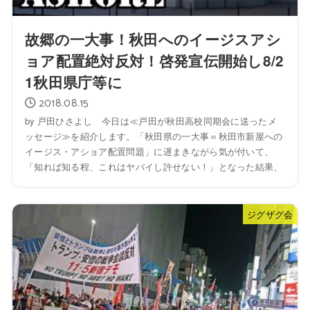
故郷の一大事！秋田へのイージスアシ
ョア配置絶対反対！啓発宣伝開始し8/2
1秋田県庁等に
2018.08.15
by 戸田ひさよし 今日は≪戸田が秋田高校同期会に送ったメ
ッセージ≫を紹介します。「秋田県の一大事＝秋田市新屋への
イージス・アショア配置問題」に遅まきながら気が付いて、
「知れば知る程、これはヤバイし許せない！」となった結果、
ジグザグ会