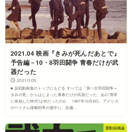
2021.04 映画『きみが死んだあとで』
予告編－10・8羽田闘争 青春だけが武
器だった
2021.11.05
■ 反戦動画集のトップにもどる すべては「第一次羽田闘争＝
きみの死」からはじまった青春だけが武器だった、あの“異常
に発熱した時代”は何だったのか 1967年10月8日。アメリカ
のベトナム侵略戦争の最中に、佐藤...
運動組織論