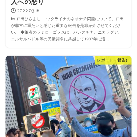
人への怒り
2022.03.16
by 戸田ひさよし ウクライナのネオナチ問題について、戸田
が非常に重たいと感じた重要な報告を是非紹介させてくださ
い。 ◆筆者のラミロ・ゴメスは、パレスチナ、ニカラグア、
エルサルバドル等の民衆闘争に共感して1987年に活...
レポート（報告）