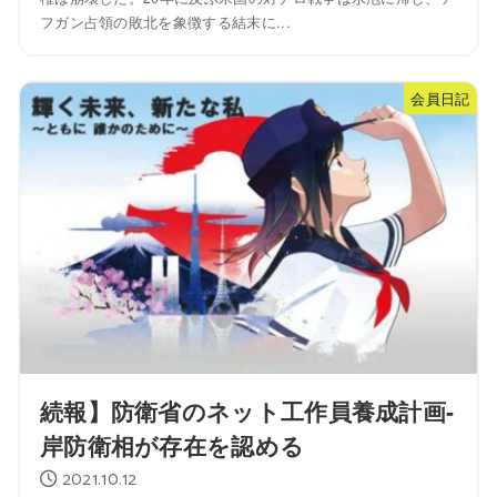
フガン占領の敗北を象徴する結末に...
会員日記
続報】防衛省のネット工作員養成計画‐
岸防衛相が存在を認める
2021.10.12