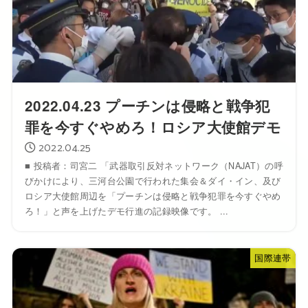
2022.04.23 プーチンは侵略と戦争犯
罪を今すぐやめろ！ロシア大使館デモ
2022.04.25
■ 投稿者：司宮二 「武器取引反対ネットワーク（NAJAT）の呼
びかけにより、三河台公園で行われた集会＆ダイ・イン、及び
ロシア大使館周辺を「プーチンは侵略と戦争犯罪を今すぐやめ
ろ！」と声を上げたデモ行進の記録映像です。 ...
国際連帯