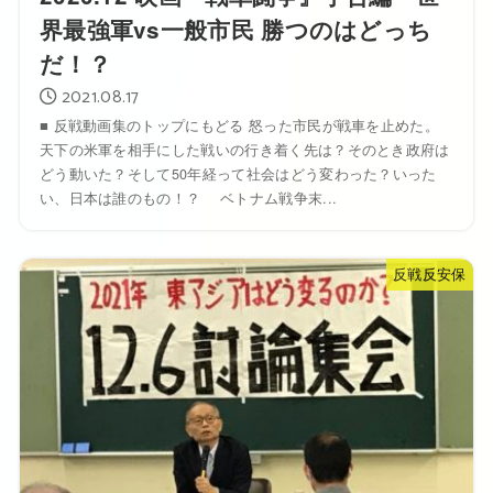
界最強軍vs一般市民 勝つのはどっち
だ！？
2021.08.17
■ 反戦動画集のトップにもどる 怒った市民が戦車を止めた。
天下の米軍を相手にした戦いの行き着く先は？そのとき政府は
どう動いた？そして50年経って社会はどう変わった？いった
い、日本は誰のもの！？ ベトナム戦争末...
反戦反安保