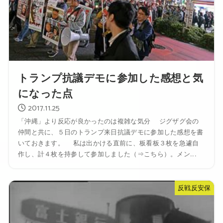
トランプ抗議デモに参加した感想と気
になった点
2017.11.25
「沖縄」より反応が良かったのは複雑な気分 ジグザグ会の
仲間と共に、５日のトランプ来日抗議デモに参加した感想を書
いておきます。 私は出かける直前に、板看板３枚を急遽自
作し、計４枚を持参して参加しました（⇒こちら）。メン...
反戦反安保