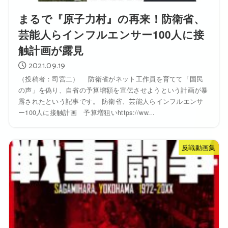
まるで『原子力村』の再来！防衛省、
芸能人らインフルエンサー100人に接
触計画が露見
2021.09.19
（投稿者：司宮二） 防衛省がネット工作員を育てて「国民
の声」を偽り、自省の予算増額を宣伝させようという計画が暴
露されたという記事です。 防衛省、芸能人らインフルエンサ
ー100人に接触計画 予算増狙いhttps://ww...
反戦動画集