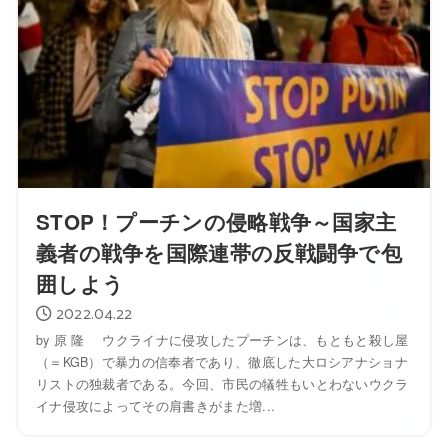
STOP！プーチンの侵略戦争～国家主
義者の戦争を国際連帯の反戦闘争で包
囲しよう
2022.04.22
by 原 隆 ウクライナに侵攻したプーチンは、もともと殺し屋
（＝KGB）で暴力の信奉者であり、徹底した大ロシアナショナ
リストの独裁者である。今回、市民の犠牲もいとわないウクラ
イナ侵攻によってその肩書きがまた増...