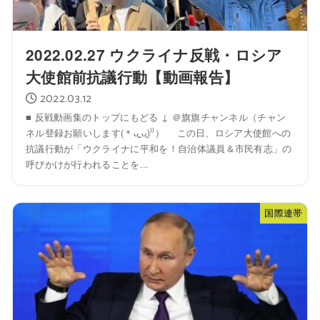
2022.02.27 ウクライナ反戦・ロシア
大使館前抗議行動【動画報告】
2022.03.12
■ 反戦動画集のトップにもどる ↓ ＠旗旗チャンネル（チャン
ネル登録お願いします(＊ᴗ͈ˬᴗ͈)⁾⁾） この日、ロシア大使館への
抗議行動が「ウクライナに平和を！自治体議員＆市民有志」の
呼びかけが行われることを...
国際連帯