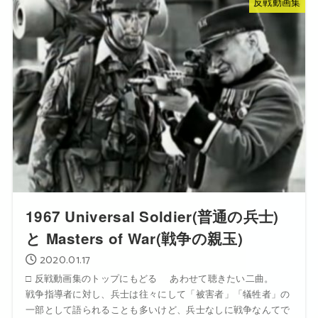
反戦動画集
1967 Universal Soldier(普通の兵士)
と Masters of War(戦争の親玉)
2020.01.17
□ 反戦動画集のトップにもどる あわせて聴きたい二曲。
戦争指導者に対し、兵士は往々にして「被害者」「犠牲者」の
一部として語られることも多いけど、兵士なしに戦争なんてで