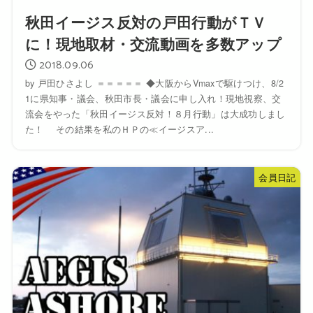
秋田イージス反対の戸田行動がＴＶ
に！現地取材・交流動画を多数アップ
2018.09.06
by 戸田ひさよし ＝＝＝＝＝ ◆大阪からVmaxで駆けつけ、8/2
1に県知事・議会、秋田市長・議会に申し入れ！現地視察、交
流会をやった「秋田イージス反対！８月行動」は大成功しまし
た！ その結果を私のＨＰの≪イージスア...
会員日記