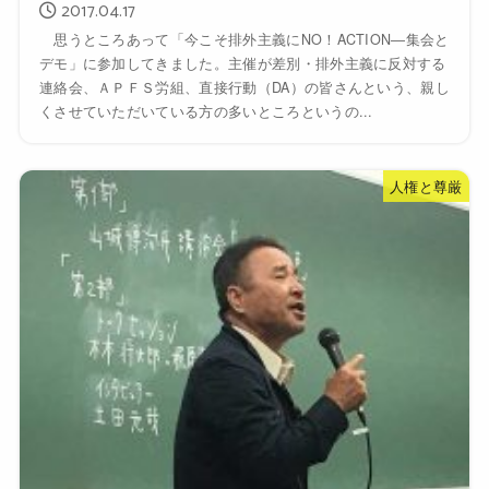
2017.04.17
思うところあって「今こそ排外主義にNO！ACTION―集会と
デモ」に参加してきました。主催が差別・排外主義に反対する
連絡会、ＡＰＦＳ労組、直接行動（DA）の皆さんという、親し
くさせていただいている方の多いところというの...
人権と尊厳