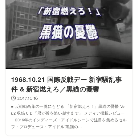
1968.10.21 国際反戦デー 新宿騒乱事
件 & 新宿燃えろ／黒猫の憂鬱
2017.10.16
■ 反戦動画集の一覧にもどる 「新宿燃えろ！」黒猫の憂鬱 Ve
r.2 収録ＣＤ「君が僕を追い越すまで」 メディア掲載レビュー
2016年のインディーズ・アイドルシーンで注目を集めるセル
フ・プロデュース・アイドル“黒猫の...