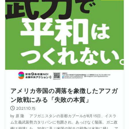
アメリカ帝国の凋落を象徴したアフガ
ン敗戦にみる「失敗の本質」
2021.10.15
by 原 隆 アフガニスタンの首都カブールが8月15日、イスラ
ム主義武装勢力タリバンに包囲され、あっけなく陥落。ガニ政
権は崩壊した。20年に及ぶ米国の対テロ戦争は水泡に帰し、ア