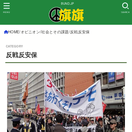
BUND.JP
MENU
SEARCH
HOME
オピニオン
社会とその課題
反戦反安保
反戦反安保