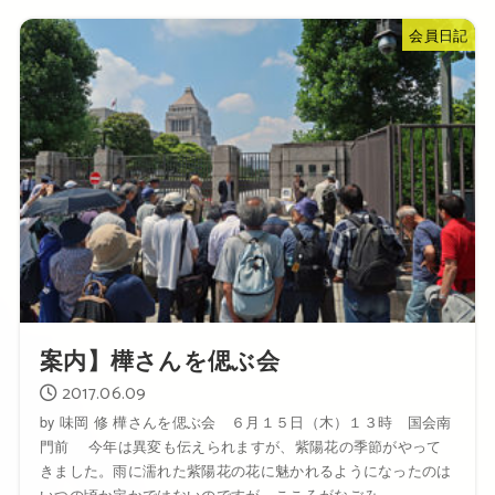
会員日記
案内】樺さんを偲ぶ会
2017.06.09
by 味岡 修 樺さんを偲ぶ会 ６月１５日（木）１３時 国会南
門前 今年は異変も伝えられますが、紫陽花の季節がやって
きました。雨に濡れた紫陽花の花に魅かれるようになったのは
いつの頃か定かではないのですが、こころがなごみ...