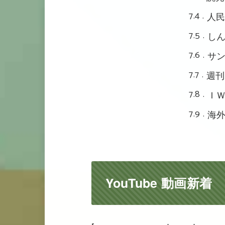
7.4
人
7.5
し
7.6
サ
7.7
週刊
7.8
Ｉ
7.9
海
YouTube 動画新着