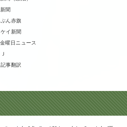
民新聞
んぶん赤旗
ンケイ新聞
金曜日ニュース
ＷＪ
外記事翻訳