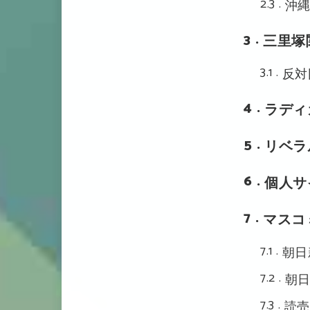
2.3
沖
3
三里塚
3.1
反対
4
ラディ
5
リベラ
6
個人サ
7
マスコ
7.1
朝日
7.2
朝
7.3
読売