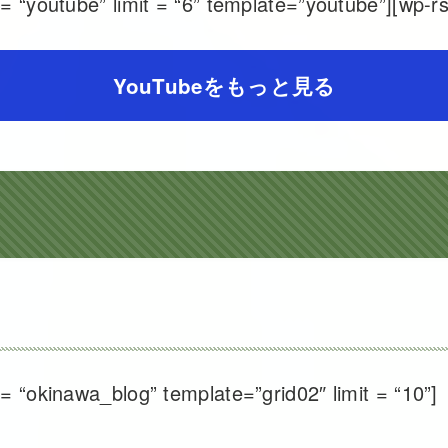
= “youtube” limit = “6” template=”youtube”][wp-rs
YouTubeをもっと見る
= “okinawa_blog” template=”grid02″ limit = “10”]