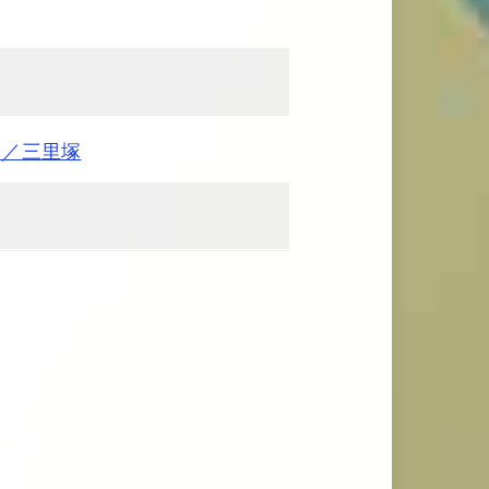
縄／三里塚