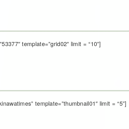
53377″ template=”grid02″ limit = “10”]
inawatimes” template=”thumbnail01″ limit = “5”]