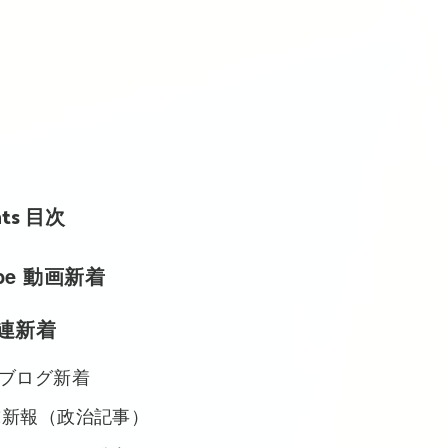
nts 目次
ube 動画新着
連新着
ブログ新着
球新報（政治記事）