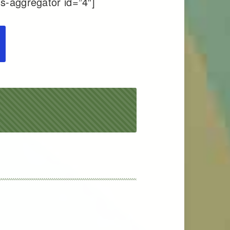
s-aggregator id=”4″]