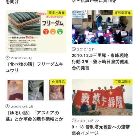
訴－抗議声明に賛同を
を聞け
環境と農業
反戦動画集
2010.12.11
2010.12.5三里塚・東峰現地
2008.08.13
行動 3/6－釜ヶ崎日雇労働組
［食べ物の話］フリーダムキ
合の発言
ュウリ
会員日記
三里塚闘争
2009.06.28
［ゆるい話］「アスキアの
墓」とか革命的農作業帽とか
2005.08.22
9・18 管制塔元被告への連帯
集会イメージ