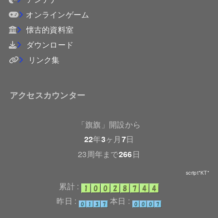
オンラインゲーム
懐古的資料室
ダウンロード
リンク集
アクセスカウンター
「旗旗」開設から
22
年
3
ヶ月
7
日
23周年まで
266
日
script*KT*
累計 :
昨日 :
本日 :