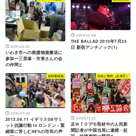
2010.10.04
THE BALLAD 2010年7月24
2011.03.20
日 新宿アンチノック(1)
いわき市への救援物資搬送に
参加ー三里塚・市東さんの会
の仲間と
反戦動画集
自由と権利（反弾圧）
2013.07.03
2005.12.22
2013.06.11 イギリスG8サミ
反ＷＴＯデモ取材中の人民新
ット抗議行動 in ロンドン－緊
聞記者が中国当局に逮捕・起
縮策に苦しむ99%の市民の声