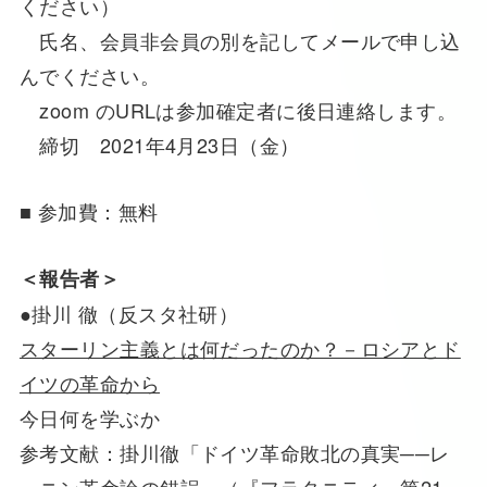
ください）
氏名、会員非会員の別を記してメールで申し込
んでください。
zoom のURLは参加確定者に後日連絡します。
締切 2021年4月23日（金）
■ 参加費：無料
＜報告者＞
●掛川 徹（反スタ社研）
スターリン主義とは何だったのか？－ロシアとド
イツの革命から
今日何を学ぶか
参考文献：掛川徹「ドイツ革命敗北の真実──レ
ーニン革命論の錯誤」（『フラタニティ』第21