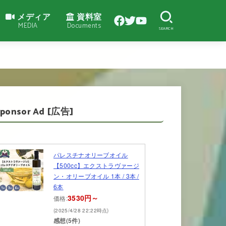
メディア
資料室
MEDIA
Documents
SEARCH
Sponsor Ad [広告]
パレスチナオリーブオイル
【500cc】エクストラヴァージ
ン・オリーブオイル 1本 / 3本 /
6本
3530円～
価格:
(2025/4/28 22:22時点)
感想(5件)