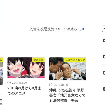
か
入管法改悪反対！5．15京都デモ
記
会員日記
ニューストピック
2019.04.07
2010.01.30
2019年1月から3月ま
沖縄 うねる怒り 平野
でのアニメ
に
長官「地元合意なくて
の
も法的措置」発言