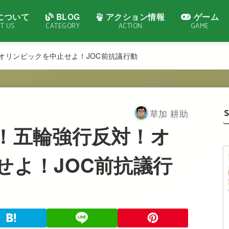
について
BLOG
アクション情報
ゲーム
T US
CATEGORY
ACTION
GAME
オリンピックを中止せよ！JOC前抗議行動
草加 耕助
！五輪強行反対！オ
せよ！JOC前抗議行