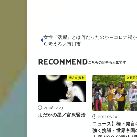
女性「活躍」とは何だったのか～コロナ禍
ら考える／市川市
RECOMMEND
懐古的資料
会員日
2008.12.23
よだかの星／宮沢賢治
2013.05.24
ニュース】橋下発言
強く抗議・世界各国