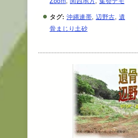
Zoom
,
関西地方
,
集会デモ
タグ:
沖縄連帯
,
辺野古
,
遺
骨まじり土砂