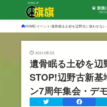
BUND.JP
旗旗
ABOU
HOME
イベント
遺骨眠る土砂を辺野古に使わせない～
2021.08.03
遺骨眠る土砂を辺
STOP!辺野古新
ン7周年集会・デ