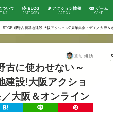
について
BLOG
アクション情報
ゲーム
T US
CATEGORY
ACTION
GAME
STOP!辺野古新基地建設!大阪アクション7周年集会・デモ／大阪＆
草加 耕助
野古に使わせない～
基地建設!大阪アクショ
モ／大阪＆オンライン