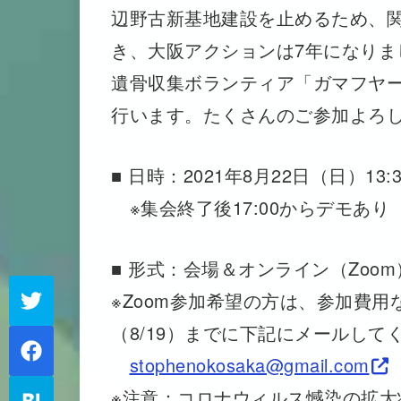
辺野古新基地建設を止めるため、関
き、大阪アクションは7年になりま
遺骨収集ボランティア「ガマフヤー
行います。たくさんのご参加よろ
■ 日時：2021年8月22日（日）13:
※集会終了後17:00からデモあり
■ 形式：会場＆オンライン（Zoom
※Zoom参加希望の方は、参加費
（8/19）までに下記にメールして
stophenokosaka@gmail.com
※注意：コロナウィルス憾染の拡