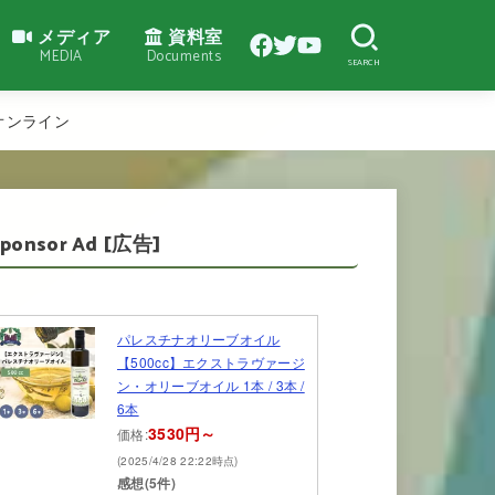
メディア
資料室
MEDIA
Documents
SEARCH
オンライン
Sponsor Ad [広告]
パレスチナオリーブオイル
【500cc】エクストラヴァージ
ン・オリーブオイル 1本 / 3本 /
6本
3530円～
価格:
(2025/4/28 22:22時点)
感想(5件)