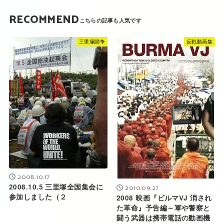
RECOMMEND
三里塚闘争
反戦動画集
2008.10.17
2008.10.5 三里塚全国集会に
2010.09.27
参加しました（２
2008 映画『ビルマVJ 消され
た革命』予告編～軍や警察と
闘う武器は携帯電話の動画機