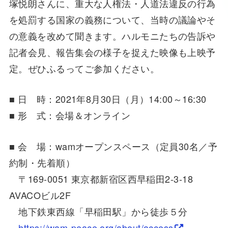
塚悦朗さんに、重大な人権法・人道法違反の行為
を処罰する国家の義務について、当時の議論やそ
の意義を改めて聞きます。ハルモニたちの告訴や
記者会見、報告集会の様子を捉えた映像も上映予
定。ぜひふるってご参加ください。
■ 日 時：2021年8月30日（月）14:00～16:30
■ 形 式：会場＆オンライン
■ 会 場：wamオープンスペース（定員30名／予
約制・先着順）
〒169-0051 東京都新宿区西早稲田2-3-18
AVACOビル2F
地下鉄東西線「早稲田駅」から徒歩５分
https://wam-peace.org/about/access