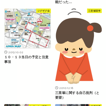
能だった…
ジグザグ会
三里塚闘争
2013.10.02
１０・１３当日の予定と注意
事項
2010.12.18
三里塚に関する自己批判（と
要望）