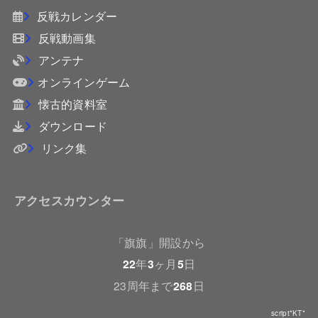
反戦カレンダー
反戦動画集
アンテナ
オンラインゲーム
懐古的資料室
ダウンロード
リンク集
アクセスカウンター
「旗旗」開設から
22
年
3
ヶ月
5
日
23周年まで
268
日
script*KT*