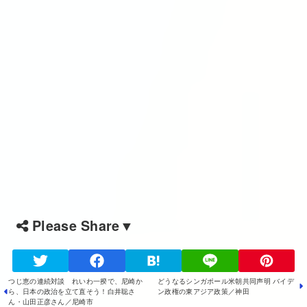
Please Share▼
つじ恵の連続対談 れいわ一揆で、尼崎か
どうなるシンガポール米朝共同声明 バイデ
ら、日本の政治を立て直そう！白井聡さ
ン政権の東アジア政策／神田
ん・山田正彦さん／尼崎市