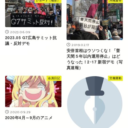
レポート（報告）
沖縄連帯
2023.06.09
2023.05 G7広島サミット抗
議・反対デモ
2019.02.17
安倍首相はウソつくな！「普
天間５年以内運用停止」はど
うなった！2･17 新宿デモ（写
真速報）
会員日記
労働運動
2020.09.29
2020年4月～9月のアニメ