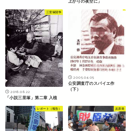
上がりの夜空に」
三里塚闘争
2005.04.05
公安調査庁のスパイエ作
（下）
2018.08.22
「小説三里塚」第二章 入植
レポート（報告）
反原発