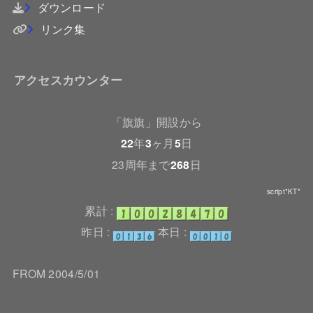
ダウンロード
リンク集
アクセスカウンター
「旗旗」開設から
22
年
3
ヶ月
5
日
23周年まで
268
日
script*KT*
累計 :
昨日 :
本日 :
FROM 2004/5/01