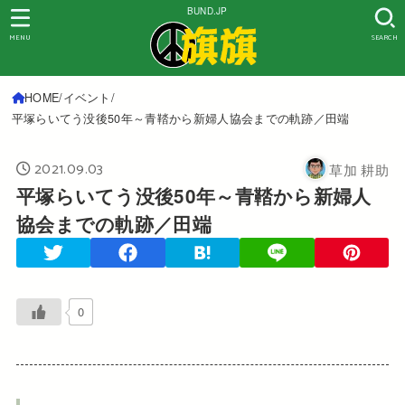
BUND.JP
MENU
SEARCH
HOME
イベント
平塚らいてう没後50年～青鞜から新婦人協会までの軌跡／田端
2021.09.03
草加 耕助
平塚らいてう没後50年～青鞜から新婦人
協会までの軌跡／田端
0