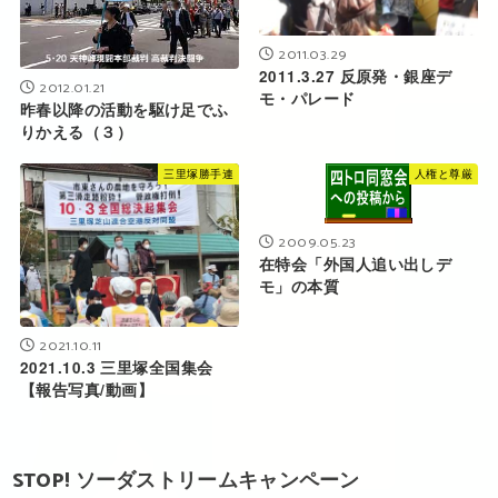
2011.03.29
2011.3.27 反原発・銀座デ
2012.01.21
モ・パレード
昨春以降の活動を駆け足でふ
りかえる（３）
三里塚勝手連
人権と尊厳
2009.05.23
在特会「外国人追い出しデ
モ」の本質
2021.10.11
2021.10.3 三里塚全国集会
【報告写真/動画】
STOP! ソーダストリームキャンペーン