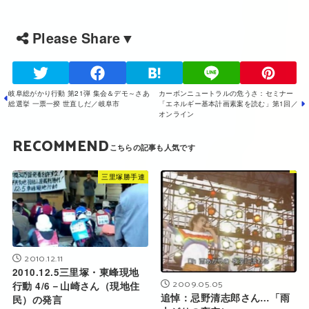
Please Share▼
岐阜総がかり行動 第21弾 集会＆デモ～さあ
カーボンニュートラルの危うさ：セミナー
総選挙 一票一揆 世直しだ／岐阜市
「エネルギー基本計画素案を読む」第1回／
オンライン
RECOMMEND
三里塚勝手連
2010.12.11
2010.12.5三里塚・東峰現地
2009.05.05
行動 4/6－山崎さん（現地住
追悼：忌野清志郎さん…「雨
民）の発言