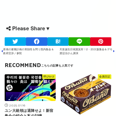
Please Share▼
原発の避難計画の実効性を問う院内集会＆
天皇誕生日祝賀反対！2・23大阪集会＆デモ
政府交渉／参院
渡辺治さん講演
RECOMMEND
呼びかけ
会員日記
2025.01.16
ユン大統領は退陣せよ！新宿
集会の紹介と私の記憶