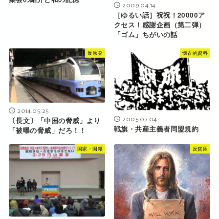
2009.04.14
［ゆるい話］祝祝！20000ア
クセス！感謝企画（第二弾）
「ゴム」ちがいの話
反原発
懐古的資料
2014.05.25
2005.07.04
〔長文〕「中国の脅威」より
戦旗・共産主義者同盟規約
「被曝の脅威」だろ！！
国家・国籍
反貧困