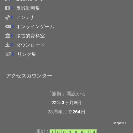
反戦動画集
アンテナ
オンラインゲーム
懐古的資料室
ダウンロード
リンク集
アクセスカウンター
「旗旗」開設から
22
年
3
ヶ月
9
日
23周年まで
264
日
script*KT*
累計 :