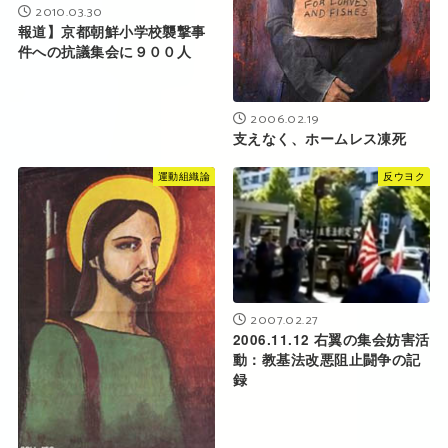
2010.03.30
報道】京都朝鮮小学校襲撃事
件への抗議集会に９００人
2006.02.19
支えなく、ホームレス凍死
運動組織論
反ウヨク
2007.02.27
2006.11.12 右翼の集会妨害活
動：教基法改悪阻止闘争の記
録