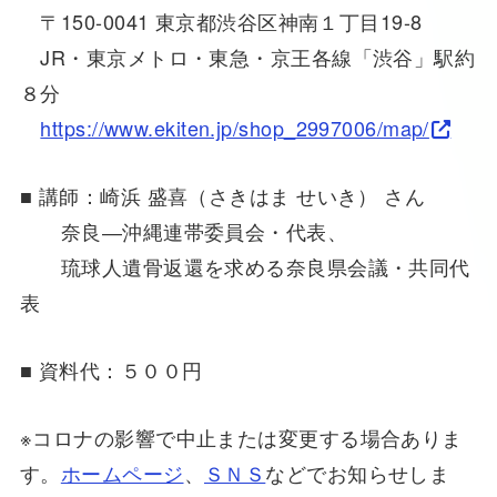
〒150-0041 東京都渋谷区神南１丁目19-8
JR・東京メトロ・東急・京王各線「渋谷」駅約
８分
https://www.ekiten.jp/shop_2997006/map/
■ 講師：崎浜 盛喜（さきはま せいき） さん
奈良―沖縄連帯委員会・代表、
琉球人遺骨返還を求める奈良県会議・共同代
表
■ 資料代：５００円
※コロナの影響で中止または変更する場合ありま
す。
ホームページ
、
ＳＮＳ
などでお知らせしま