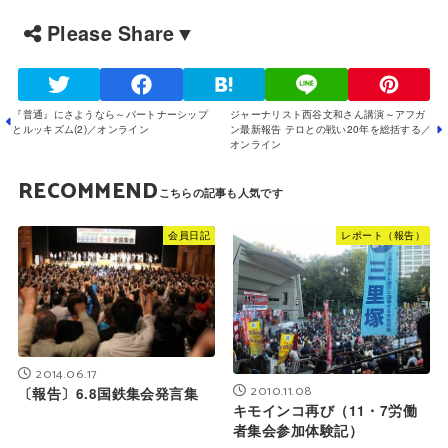
Please Share▼
『普通』にさようなら～パートナーシップ
ジャーナリスト西谷文和さん講演～アフガ
とルッキズム(2)／オンライン
ン最新報告 テロとの戦い20年を総括する／
オンライン
RECOMMEND
会員日記
レポート（報告）
2014.06.17
2010.11.08
〔報告〕6.8国鉄集会発言集
キモインコ再び（11・7労働
者集会参加体験記）