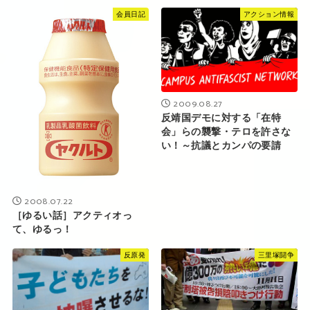
会員日記
アクション情報
2009.08.27
反靖国デモに対する「在特
会」らの襲撃・テロを許さな
い！～抗議とカンパの要請
2008.07.22
［ゆるい話］アクティオっ
て、ゆるっ！
反原発
三里塚闘争