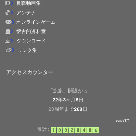
反戦動画集
アンテナ
オンラインゲーム
懐古的資料室
ダウンロード
リンク集
アクセスカウンター
「旗旗」開設から
22
年
3
ヶ月
5
日
23周年まで
268
日
script*KT*
累計 :