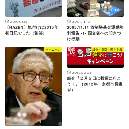
2005.11.30
2015.01.14
2005.11.11 管制塔基金運動勝
〔NAZEN〕気付けば2015年
利報告 -1- 国交省への叩きつ
初日記でした（苦笑）
け行動
オピニオン
議会・選挙・民主主義
2012.02.03
紹介『２月５日は投票に行こ
う！』（2012年・京都市長選
挙）