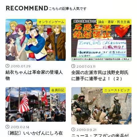
RECOMMEND
オンラインゲーム
議会・選挙・民主主義
2010.01.29
2007.03.11
結衣ちゃんは革命家の登場人
全国の左派市民は浅野史郎氏
物
に勝手に連帯せよ！（２）
会員日記
ニューストピック
2013.02.14
2010.09.21
〔雑記〕いいかげんにしろ在
ニュース : アフガンの米兵が