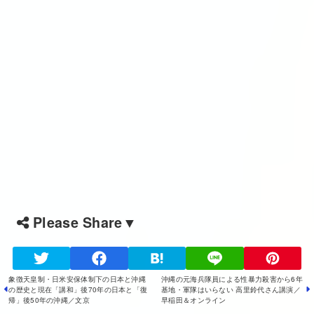
Please Share▼
象徴天皇制・日米安保体制下の日本と沖縄
沖縄の元海兵隊員による性暴力殺害から6年
の歴史と現在「講和」後70年の日本と「復
基地・軍隊はいらない 高里鈴代さん講演／
帰」後50年の沖縄／文京
早稲田＆オンライン