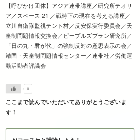
【呼びかけ団体】アジア連帯講座／研究所テオリ
ア／スペース 21 ／戦時下の現在を考える講座／
立川自衛隊監視テント村／反安保実行委員会／天
皇制問題情報交換会／ピープルズプラン研究所／
「日の丸・君が代」の強制反対の意思表示の会／
靖国・天皇制問題情報センター／連帯社／労働運
動活動者評議会
0
ここまで読んでいただいてありがとうございま
す！