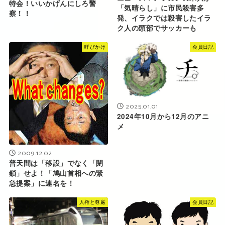
特会！いいかげんにしろ警
「気晴らし」に市民殺害多
察！！
発、イラクでは殺害したイラ
ク人の頭部でサッカーも
呼びかけ
会員日記
2025.01.01
2024年10月から12月のアニ
メ
2009.12.02
普天間は「移設」でなく「閉
鎖」せよ！「鳩山首相への緊
急提案」に連名を！
人権と尊厳
会員日記