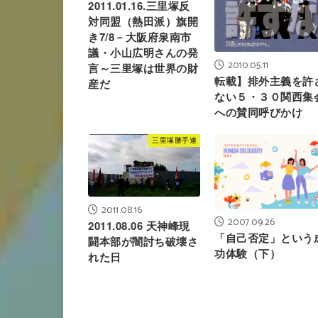
2011.01.16.三里塚反
対同盟（熱田派）旗開
き7/8－大阪府泉南市
議・小山広明さんの発
2010.05.11
言～三里塚は世界の財
転載】排外主義を許
産だ
ない５・３０関西集
への賛同呼びかけ
三里塚勝手連
2011.08.16
2007.09.26
2011.08.06 天神峰現
「自己否定」という
闘本部が闇討ち破壊さ
功体験（下）
れた日