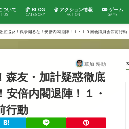
について
BLOG
アクション情報
ゲーム
T US
CATEGORY
ACTION
GAME
徹底追及！戦争煽るな！安倍内閣退陣！１・１９国会議員会館前行動
草加 耕助
！森友・加計疑惑徹底
！安倍内閣退陣！１・
前行動