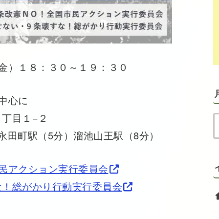
金）１８：３０～１９：３０
中心に
目１−２
町駅（5分）溜池山王駅（8分）
民アクション実行委員会
な！総がかり行動実行委員会