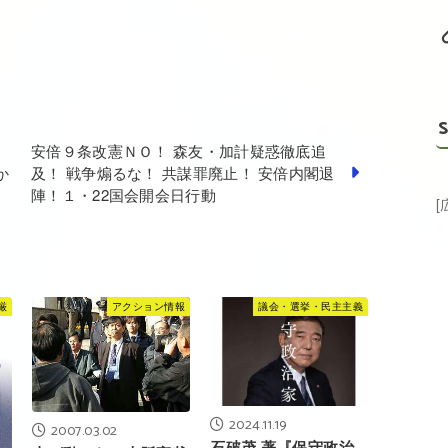
S
日
安倍９条改憲ＮＯ！ 森友・加計疑惑徹底追
か
及！ 戦争煽るな！ 共謀罪廃止！ 安倍内閣退
陣！１・22国会開会日行動
厳
アクション情報
議会・選挙・民主主義
2024.11.19
2007.03.02
石破茂 著『保守政治