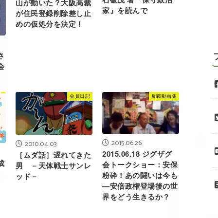
山が動いた？大阪高裁
家』を読んで
が住民登録削除差し止
めの仮処分を決定！
さ
会
会員日記
反戦動画集
2015.06.26
2010.04.03
2015.06.18 ジグザグ
［ムダ話］遅れてきた
成
会トークショー：安保
男 －天体戦士サンレ
粉砕！あの闘いは今も
ッド－
―安倍政権登場後の世
界をどう生きるか？