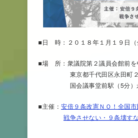
■日 時：２０１８年１月１９日（
■場 所：衆議院第２議員会館前を
東京都千代田区永田町２丁
国会議事堂前駅（5分）永田
■主催：
安倍９条改憲ＮＯ！全国市
戦争させない・９条壊す