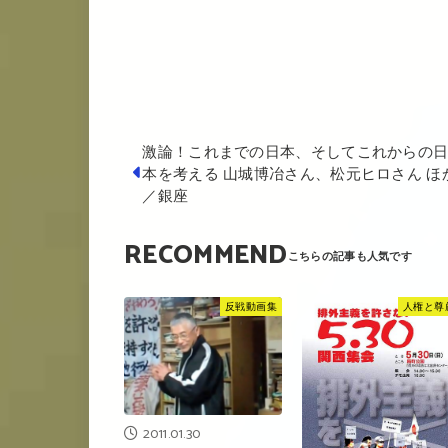
激論！これまでの日本、そしてこれからの
本を考える 山城博冶さん、松元ヒロさん ほ
／銀座
RECOMMEND
反戦動画集
人権と尊
2011.01.30