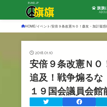
BUND.JP
旗旗
ABOU
HOME
イベント
安倍９条改憲ＮＯ！森友・加計疑惑
2018.01.10
安倍９条改憲ＮＯ
追及！戦争煽るな
１９国会議員会館