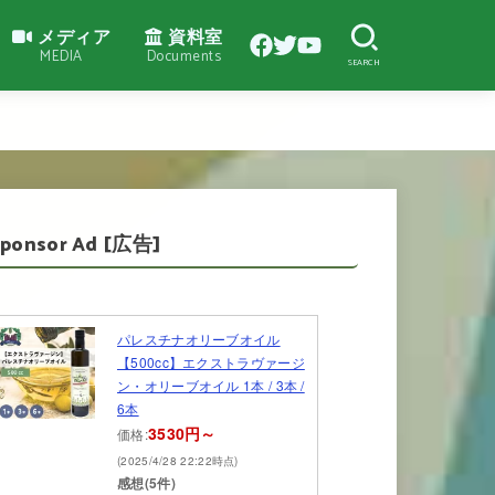
メディア
資料室
MEDIA
Documents
SEARCH
Sponsor Ad [広告]
パレスチナオリーブオイル
【500cc】エクストラヴァージ
ン・オリーブオイル 1本 / 3本 /
6本
3530円～
価格:
(2025/4/28 22:22時点)
感想(5件)