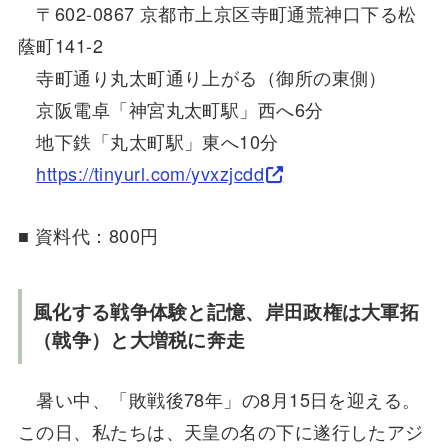
〒602-0867 京都市上京区寺町通荒神口下る松
蔭町141-2
寺町通り丸太町通り上がる（御所の東側）
京阪電卓「神宮丸太町駅」西へ6分
地下鉄「丸太町駅」東へ10分
https://tinyurl.com/yvxzjcdd
■ 資料代：800円
風化する戦争体験と記憶、岸田政権は大軍拓
（戟争）と大増税に奔走
暑い中、「敗戦後78年」の8月15日を迎える。
この日、私たちは、天皇の名の下に遂行したアジ