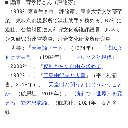
■ 講師：菅孝行さん（評論家）
1939年東京生まれ。評論家。東京大学文学部卒
業。東映京都撮影所で演出助手を務める。67年に
退社。公益財団法人利賀文化会議評議員、ルネサ
ンス研究所運営委員、河合文化研究所研究員。
著書：『
天皇論ノート
』（1974年）、『
賎民文
化と天皇制
』（1984年）、『
マルクスと現代
』
（2000年）、『
感性からの自由を求めて
』
（1982年）、『
三島由紀夫と天皇
』（平凡社新
書、2018年）、『
天皇制と闘うとはどういうこと
か
』（航思社、2019年）、『
演劇で〈世界〉を変
える 鈴木忠志論
』（航思社、2021年、など多
数。