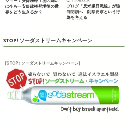
2005.12.20
ショー：安保粉砕！あの闘い
ブログ「反米嫌日戦線」が強
は今も―安倍政権登場後の世
制閉鎖へ－削除要求という行
界をどう生きるか？
為を考える
STOP! ソーダストリームキャンペーン
[STOP! ソーダストリームキャンペーン]