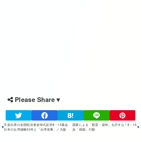
Please Share▼
天皇出席の全国戦没者追悼式反対8・15集会
国家による「慰霊・追悼」を許すな！8・15
日本の台湾侵略50年と「台湾有事」／大阪
反「靖国」行動