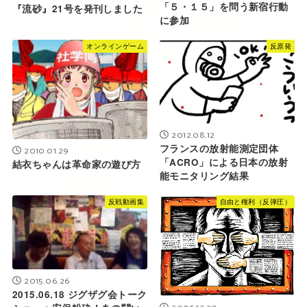
「５・１５」を問う新宿行動
『流砂』21号を発刊しました
に参加
オンラインゲーム
反原発
2012.08.12
フランスの放射能測定団体
2010.01.29
「ACRO」による日本の放射
結衣ちゃんは革命家の遊び方
能モニタリング結果
反戦動画集
自由と権利（反弾圧）
2015.06.26
2015.06.18 ジグザグ会トーク