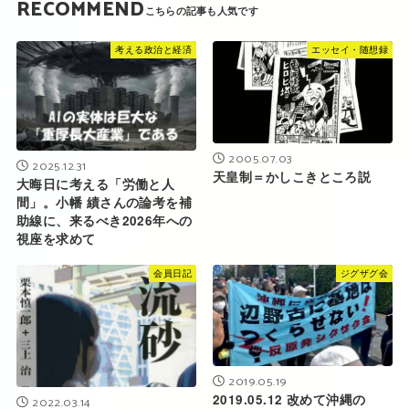
RECOMMEND
考える政治と経済
エッセイ・随想録
2005.07.03
2025.12.31
天皇制＝かしこきところ説
大晦日に考える「労働と人
間」。小幡 績さんの論考を補
助線に、来るべき2026年への
視座を求めて
会員日記
ジグザグ会
2019.05.19
2019.05.12 改めて沖縄の
2022.03.14