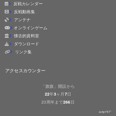
反戦カレンダー
反戦動画集
アンテナ
オンラインゲーム
懐古的資料室
ダウンロード
リンク集
アクセスカウンター
「旗旗」開設から
22
年
3
ヶ月
7
日
23周年まで
266
日
script*KT*