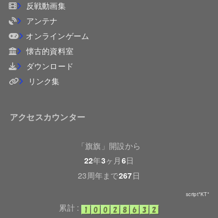
反戦動画集
アンテナ
オンラインゲーム
懐古的資料室
ダウンロード
リンク集
アクセスカウンター
「旗旗」開設から
22
年
3
ヶ月
6
日
23周年まで
267
日
script*KT*
累計 :