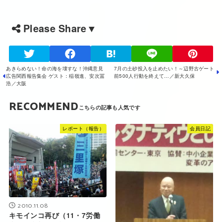
Please Share▼
あきらめない！命の海を壊すな！沖縄意見
7月の土砂投入を止めたい！～辺野古ゲート
広告関西報告集会 ゲスト：稲嶺進、安次冨
前500人行動を終えて…／新大久保
浩／大阪
RECOMMEND
レポート（報告）
会員日記
2010.11.08
キモインコ再び（11・7労働