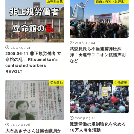
反戦動画集
自由と権利（反弾圧）
2018.09.04
2007.07.21
武委員長ら不当逮捕弾圧糾
2005.06-11 非正規労働者 立
弾！★連帯ユニオン抗議声明
命館の乱 – Ritsumeikan’s
など
contracted workers
REVOLT
労働運動
労働運動
2009.07.24
派遣労働の規制強化を求める
2022.01.26
10万人署名活動
大石あき子さんは国会議員か