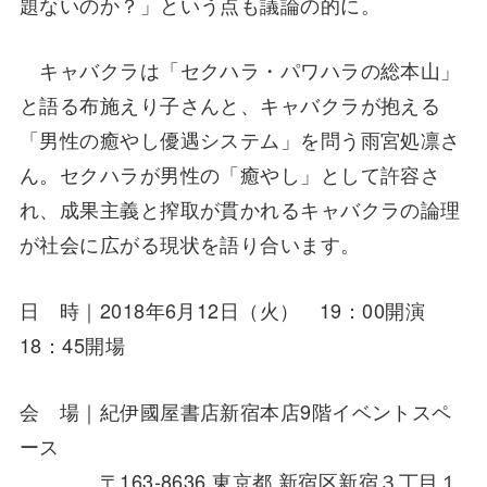
題ないのか？」という点も議論の的に。
キャバクラは「セクハラ・パワハラの総本山」
と語る布施えり子さんと、キャバクラが抱える
「男性の癒やし優遇システム」を問う雨宮処凛さ
ん。セクハラが男性の「癒やし」として許容さ
れ、成果主義と搾取が貫かれるキャバクラの論理
が社会に広がる現状を語り合います。
日 時｜2018年6月12日（火） 19：00開演
18：45開場
会 場｜紀伊國屋書店新宿本店9階イベントスペ
ース
〒163-8636 東京都 新宿区新宿３丁目１