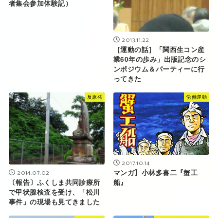
者集会参加体験記）
2013.11.22
［運動の話］「関西生コン産
業60年の歩み」出版記念のシ
ンポジウム＆パーティーに行
ってきた
反原発
労働運動
2017.10.14
2014.07.02
マンガ】小林多喜二『蟹工
〔報告〕ふくしま共同診療所
船』
で甲状腺検査を受け、「松川
事件」の現場も見てきました