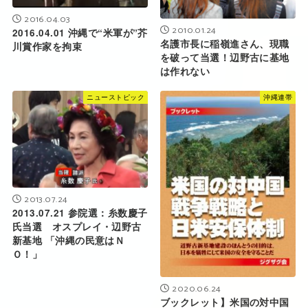
2016.04.03
2010.01.24
2016.04.01 沖縄で“米軍が”芥
名護市長に稲嶺進さん、現職
川賞作家を拘束
を破って当選！辺野古に基地
は作れない
ニューストピック
沖縄連帯
2013.07.24
2013.07.21 参院選：糸数慶子
氏当選 オスプレイ・辺野古
新基地 「沖縄の民意はＮ
Ｏ！」
2020.06.24
ブックレット】米国の対中国