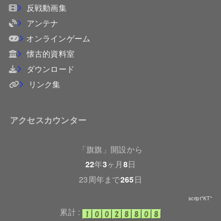
反戦動画集
アンテナ
オンラインゲーム
懐古的資料室
ダウンロード
リンク集
アクセスカウンター
「旗旗」開設から
22
年
3
ヶ月
8
日
23周年まで
265
日
script*KT*
累計 :