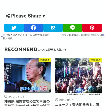
Please Share▼
土砂投入許さない！ 8・17辺野古海上大行
「ラブ子転覆事件」国賠訴訟公判／那覇
動／沖縄
RECOMMEND
沖縄連帯
沖縄連帯
2013.06.06
2010.01.31
沖縄県 辺野古埋め立て申請の
ニュース : 普天間撤去を、東
再補正求めず 付け焼刃の補正