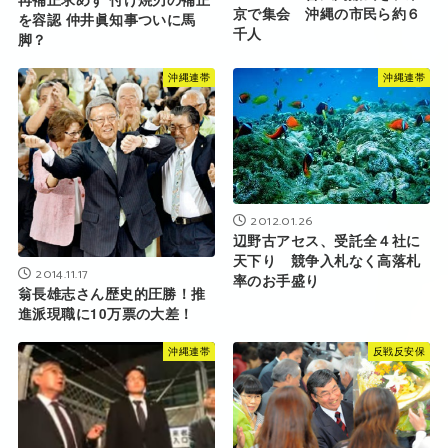
京で集会 沖縄の市民ら約６
を容認 仲井眞知事ついに馬
千人
脚？
沖縄連帯
沖縄連帯
2012.01.26
辺野古アセス、受託全４社に
天下り 競争入札なく高落札
2014.11.17
率のお手盛り
翁長雄志さん歴史的圧勝！推
進派現職に10万票の大差！
沖縄連帯
反戦反安保