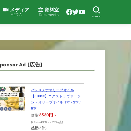
メディア
資料室
MEDIA
Documents
SEARCH
Sponsor Ad [広告]
パレスチナオリーブオイル
【500cc】エクストラヴァージ
ン・オリーブオイル 1本 / 3本 /
6本
3530円～
価格:
(2025/4/28 22:22時点)
感想(5件)