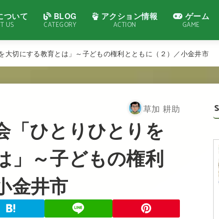
について
BLOG
アクション情報
ゲーム
T US
CATEGORY
ACTION
GAME
を大切にする教育とは」～子どもの権利とともに（２）／小金井市
草加 耕助
会「ひとりひとりを
は」～子どもの権利
小金井市