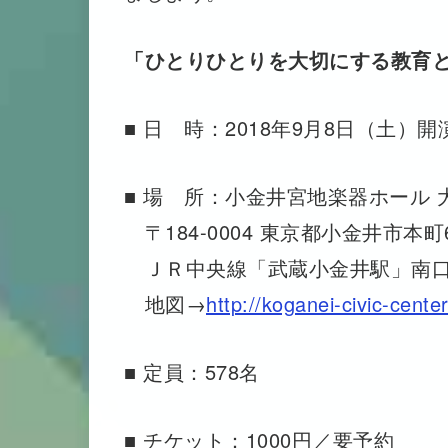
「ひとりひとりを大切にする教育
■ 日 時：2018年9月8日（土）開演
■ 場 所：小金井宮地楽器ホール
〒184-0004 東京都小金井市本町6-
ＪＲ中央線「武蔵小金井駅」南
地図→
http://koganei-civic-cente
■ 定員：578名
■ チケット：1000円／要予約