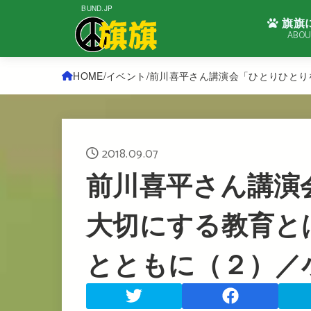
BUND.JP
旗旗
ABOU
HOME
イベント
前川喜平さん講演会「ひとりひとり
2018.09.07
前川喜平さん講演
大切にする教育と
とともに（２）／