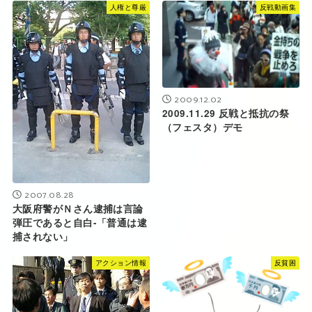
人権と尊厳
反戦動画集
2009.12.02
2009.11.29 反戦と抵抗の祭
（フェスタ）デモ
2007.08.28
大阪府警がＮさん逮捕は言論
弾圧であると自白-「普通は逮
捕されない」
アクション情報
反貧困