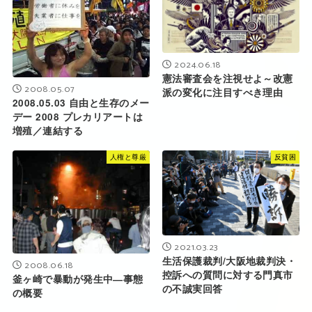
2024.06.18
憲法審査会を注視せよ～改憲
2008.05.07
派の変化に注目すべき理由
2008.05.03 自由と生存のメー
デー 2008 プレカリアートは
増殖／連結する
人権と尊厳
反貧困
2021.03.23
生活保護裁判/大阪地裁判決・
2008.06.18
控訴への質問に対する門真市
釜ヶ崎で暴動が発生中―事態
の不誠実回答
の概要