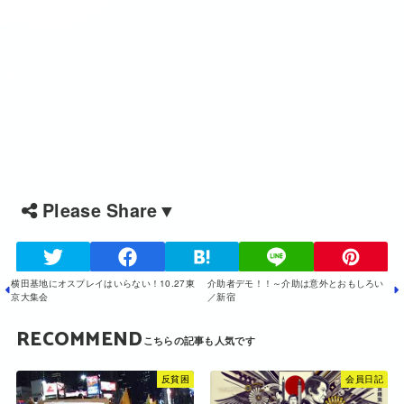
Please Share▼
横田基地にオスプレイはいらない！10.27東
介助者デモ！！～介助は意外とおもしろい
京大集会
／新宿
RECOMMEND
反貧困
会員日記