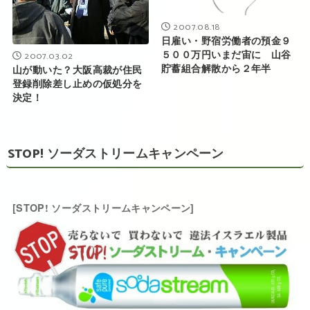
2007.08.18
日雇い・野宿労働者の預金９
５００万円いまだ宙に 山谷
2007.03.02
貯蓄組合解散から２年半
山が動いた？大阪高裁が住民
登録削除差し止めの仮処分を
決定！
STOP! ソーダストリームキャンペーン
[STOP! ソーダストリームキャンペーン]