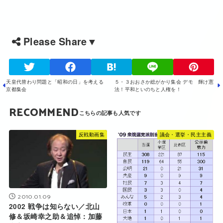
Please Share▼
天皇代替わり問題と「昭和の日」を考える
５・３おおさか総がかり集会 デモ 輝け憲
京都集会
法！平和といのちと人権を！
RECOMMEND
反戦動画集
議会・選挙・民主主義
2010.01.09
2002 戦争は知らない／北山
修＆坂崎幸之助＆追悼：加藤