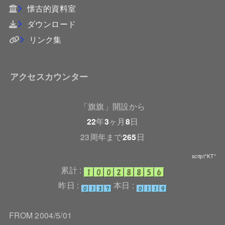
懐古的資料室
ダウンロード
リンク集
アクセスカウンター
「旗旗」開設から
22
年
3
ヶ月
8
日
23周年まで
265
日
script*KT*
累計 :
昨日 :
本日 :
FROM 2004/5/01