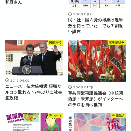
和彦さん
2009.09.04
民・社・国３党の得票は過半
数を切っていた－でも７割近
い議席
国際連帯
三里塚闘争
2012.05.07
ニュース : 仏大統領選 現職サ
2009.01.25
ルコジ敗れる 17年ぶりに社会
革共同盟再建協議会（中核関
党政権
西派・未来派）がインターへ
のテロを自己批判
呼びかけ
会員日記