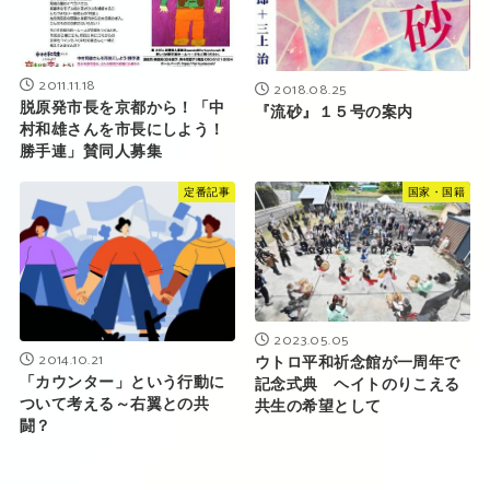
2011.11.18
2018.08.25
脱原発市長を京都から！「中
『流砂』１５号の案内
村和雄さんを市長にしよう！
勝手連」賛同人募集
定番記事
国家・国籍
2023.05.05
2014.10.21
ウトロ平和祈念館が一周年で
「カウンター」という行動に
記念式典 ヘイトのりこえる
ついて考える～右翼との共
共生の希望として
闘？