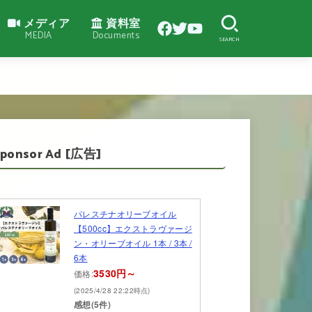
メディア
資料室
MEDIA
Documents
SEARCH
Sponsor Ad [広告]
パレスチナオリーブオイル
【500cc】エクストラヴァージ
ン・オリーブオイル 1本 / 3本 /
6本
3530円～
価格:
(2025/4/28 22:22時点)
感想(5件)