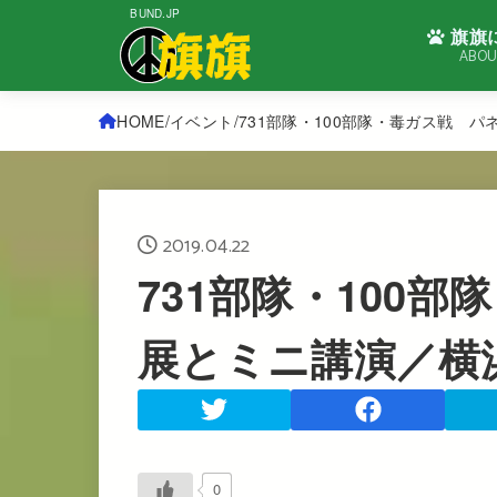
BUND.JP
旗旗
ABOU
HOME
イベント
731部隊・100部隊・毒ガス戦 
2019.04.22
731部隊・100
展とミニ講演／横
0