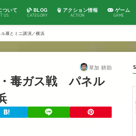
について
BLOG
アクション情報
ゲーム
T US
CATEGORY
ACTION
GAME
パネル展とミニ講演／横浜
草加 耕助
部隊・毒ガス戦 パネル
浜