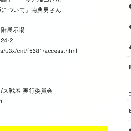
について」南典男さん
１階展示場
4-2
s/u3x/cnt/f5681/access.html
毒ガス戦展 実行委員会
m