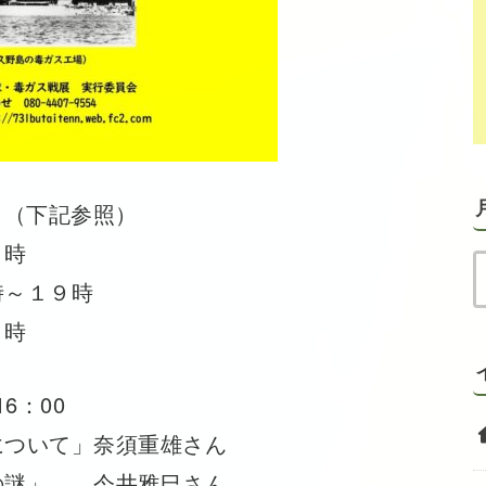
3日（下記参照）
９時
～１９時
６時
6：00
ついて」奈須重雄さん
の謎」 今井雅巳さん