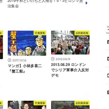
2019平和といのちと人権を！5・3ヒロシマ憲
市
法集会
会
労働運動
反戦動画集
2013.09.01
2017.10.14
2013.08.29 ロンドン
マンガ】小林多喜二
でシリア軍事介入反対
『蟹工船』
デモ
集
労働運動
反戦動画集