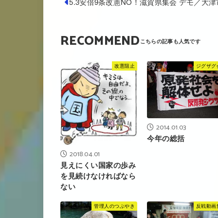
5.3安倍9条改憲NO！滋賀県集会 デモ／大津
RECOMMEND
改憲阻止
ジグザグ
2014.01.03
今年の総括
2018.04.01
見えにくい国家の歩み
を見続けなければなら
ない
管理人のつぶやき
反戦動画