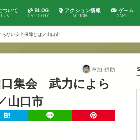
について
BLOG
アクション情報
ゲーム
T US
CATEGORY
ACTION
GAME
によらない安全保障とは／山口市
草加 耕助
る山口集会 武力によら
／山口市