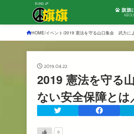
BUND.JP
旗旗
ABOU
HOME
イベント
2019 憲法を守る山口集会 武力
2019.04.22
2019 憲法を守
ない安全保障とは
0