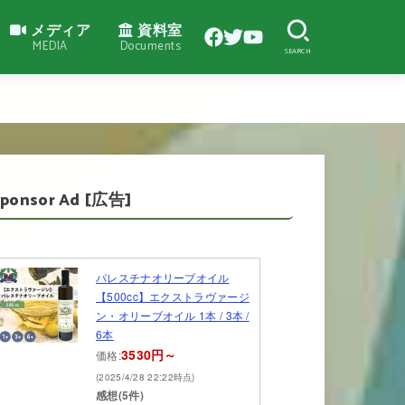
メディア
資料室
MEDIA
Documents
SEARCH
Sponsor Ad [広告]
パレスチナオリーブオイル
【500cc】エクストラヴァージ
ン・オリーブオイル 1本 / 3本 /
6本
3530円～
価格:
(2025/4/28 22:22時点)
感想(5件)