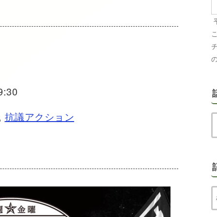
9:30
,
抗議アクション