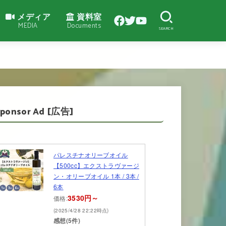
メディア
資料室
MEDIA
Documents
SEARCH
Sponsor Ad [広告]
パレスチナオリーブオイル
【500cc】エクストラヴァージ
ン・オリーブオイル 1本 / 3本 /
6本
3530円～
価格:
(2025/4/28 22:22時点)
感想(5件)