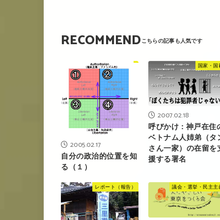
RECOMMEND
国家・国
2007.02.18
呼びかけ : 神戸在住
ベトナム人姉弟（タ
2005.02.17
さん一家）の在留を
自分の政治的位置を知
援する署名
る（１）
レポート（報告）
議会・選挙・民主主