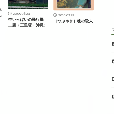
ん
2005.08.24
し
2010.07.18
空いっぱいの飛行機
［つぶやき］魂の殺人
二題（三里塚・沖縄）