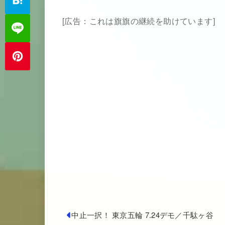
[広告：これは旗旗の継続を助けています]
中止一択！ 東京五輪 7.24デモ／千駄ヶ谷