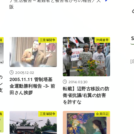
阪
S
籍
三里塚闘争
沖縄連帯
2005.12.02
の
2005.11.11 管制塔基
2014.03.30
ン
金運動勝利報告 -3- 前
転載】辺野古移設の防
支
田さん挨拶
衛省抗議/右翼の妨害
を許すな
義
三里塚闘争
会員日記