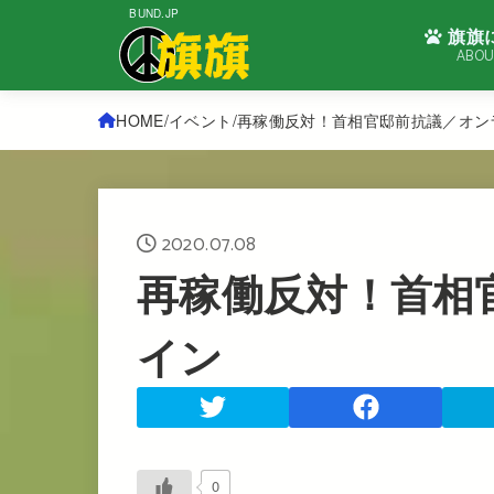
BUND.JP
旗旗
ABOU
HOME
イベント
再稼働反対！首相官邸前抗議／オン
2020.07.08
再稼働反対！首相
イン
0