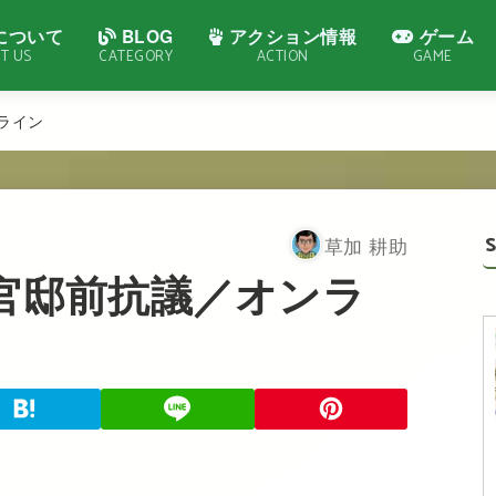
について
BLOG
アクション情報
ゲーム
T US
CATEGORY
ACTION
GAME
ライン
草加 耕助
官邸前抗議／オンラ