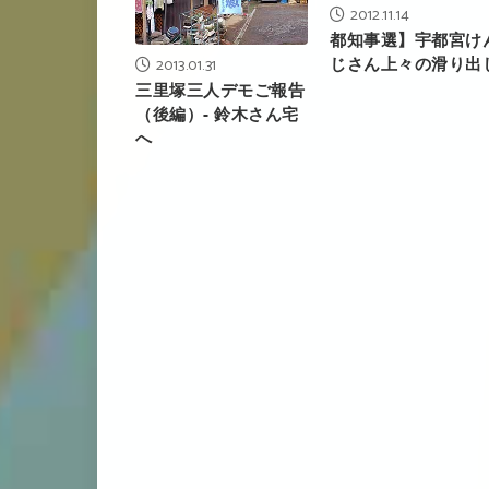
2012.11.14
都知事選】宇都宮け
じさん上々の滑り出
2013.01.31
三里塚三人デモご報告
（後編）‐ 鈴木さん宅
へ