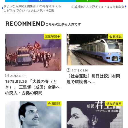
さようなら原発全国集会 いのちを守れ くら
山城博治さんを迎えて３・１１京都集会
しを守れ フクシマと共に／代々木公園
RECOMMEND
三里塚闘争
会員日記
2013.01.16
2012.03.11
〔社会運動〕明日は鮫川村問
1978.03.26 「大義の春（と
題で環境省へ…
き）」 三里塚（成田）空港へ
の突入・占拠の瞬間
会員日記
懐古的資料