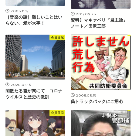
2008.11.17
2017.09.28
［音楽の話］難しいことはい
資料】マキァベリ『君主論』
らない。愛が大事！
ノート／田沢三郎
会員日記
2020.03.16
閑散たる霞が関にて コロナ
2005.05.18
ウイルスと歴史の教訓
偽トラックバックにご用心
会員日記