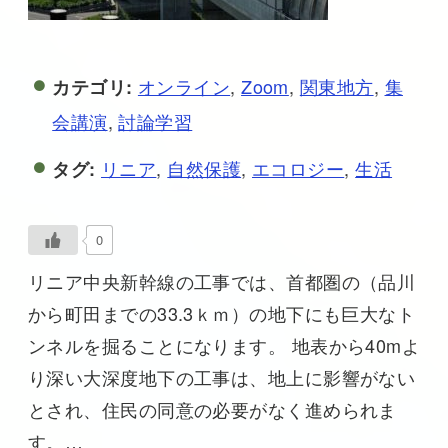
オンライン
,
Zoom
,
関東地方
,
集
カテゴリ:
会講演
,
討論学習
リニア
,
自然保護
,
エコロジー
,
生活
タグ:
0
リニア中央新幹線の工事では、首都圏の（品川
から町田までの33.3ｋｍ）の地下にも巨大なト
ンネルを掘ることになります。 地表から40mよ
り深い大深度地下の工事は、地上に影響がない
とされ、住民の同意の必要がなく進められま
す。…