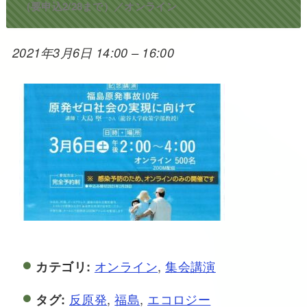
（要申込2/28まで）／オンライン
2021年3月6日 14:00
–
16:00
オンライン
,
集会講演
カテゴリ:
反原発
,
福島
,
エコロジー
タグ: