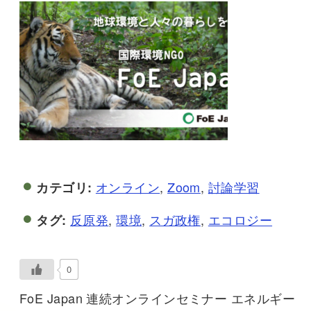
オンライン
,
Zoom
,
討論学習
カテゴリ:
反原発
,
環境
,
スガ政権
,
エコロジー
タグ:
0
FoE Japan 連続オンラインセミナー エネルギー