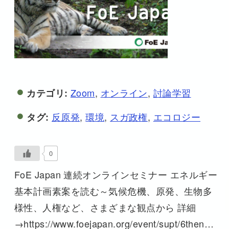
Zoom
,
オンライン
,
討論学習
カテゴリ:
反原発
,
環境
,
スガ政権
,
エコロジー
タグ:
0
FoE Japan 連続オンラインセミナー エネルギー
基本計画素案を読む～気候危機、原発、生物多
様性、人権など、さまざまな観点から 詳細
→https://www.foejapan.org/event/supt/6then…