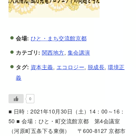
ひと・まち交流館京都
会場:
関西地方
,
集会講演
カテゴリ:
資本主義
,
エコロジー
,
脱成長
,
環境正
タグ:
義
0
■ 日時：2021年10月30日（土）14：00～16：
50 ■ 会場：ひと・町交流館京都 第4会議室
（河原町五条下る東側） 〒600-8127 京都市