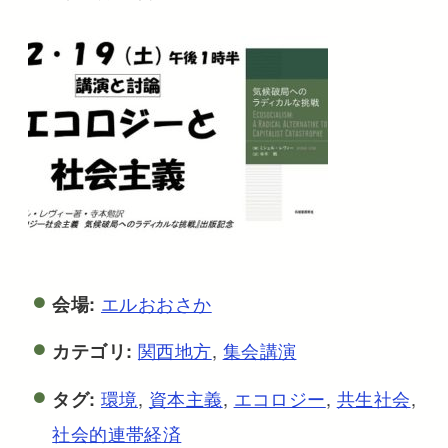
エルおおさか
会場:
関西地方
,
集会講演
カテゴリ:
環境
,
資本主義
,
エコロジー
,
共生社会
,
タグ:
社会的連帯経済