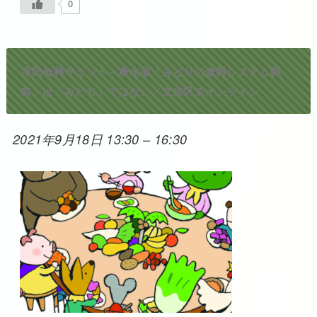
0
市民食料サミット－農水省「みどりの食料システム戦
略」は「みどり」ではない／文京区＆オンライン
2021年9月18日 13:30
–
16:30