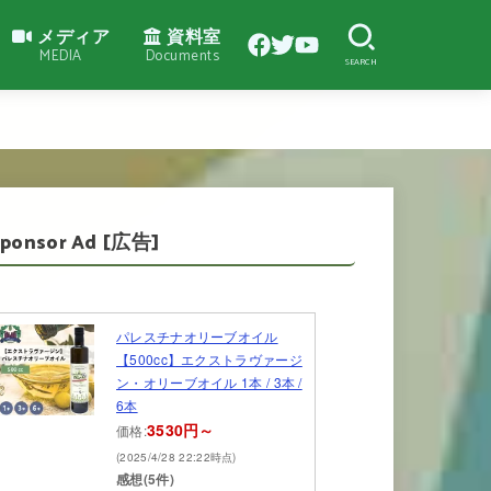
メディア
資料室
MEDIA
Documents
SEARCH
Sponsor Ad [広告]
パレスチナオリーブオイル
【500cc】エクストラヴァージ
ン・オリーブオイル 1本 / 3本 /
6本
3530円～
価格:
(2025/4/28 22:22時点)
感想(5件)