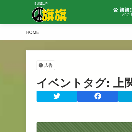
BUND.JP
旗旗
ABOU
HOME
広告
イベントタグ:
上