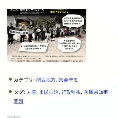
関西地方
,
集会デモ
カテゴリ:
人権
,
市民自治
,
行政監視
,
兵庫県知事
タグ:
問題