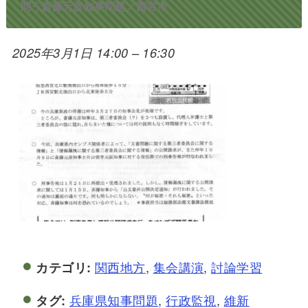
問う斎藤元彦知事問題／西宮市
2025年3月1日 14:00
–
16:30
関西地方
,
集会講演
,
討論学習
カテゴリ:
兵庫県知事問題
,
行政監視
,
維新
タグ: