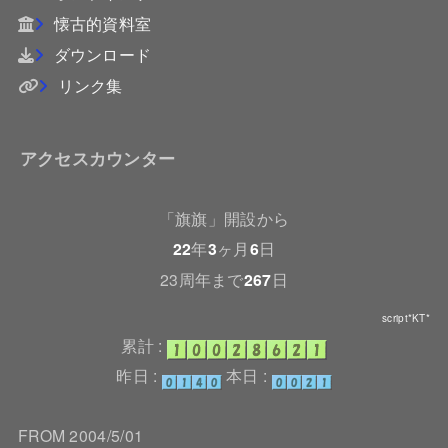
懐古的資料室
ダウンロード
リンク集
アクセスカウンター
「旗旗」開設から
22
年
3
ヶ月
6
日
23周年まで
267
日
script*KT*
累計 :
昨日 :
本日 :
FROM 2004/5/01