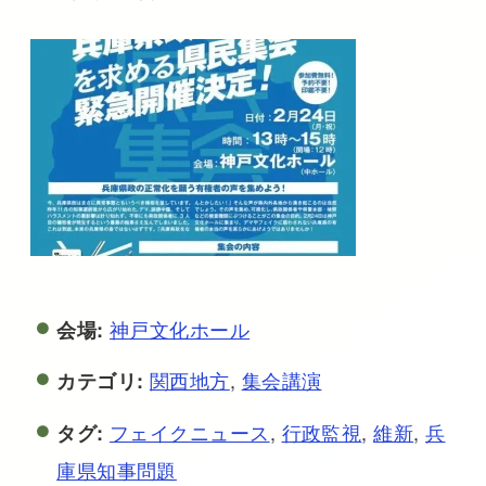
神戸文化ホール
会場:
関西地方
,
集会講演
カテゴリ:
フェイクニュース
,
行政監視
,
維新
,
兵
タグ:
庫県知事問題