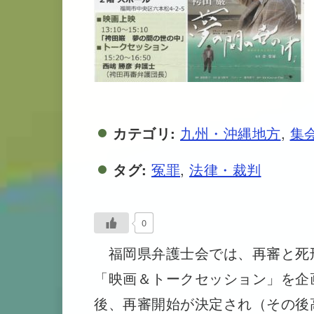
カテゴリ:
九州・沖縄地方
,
集
タグ:
冤罪
,
法律・裁判
0
福岡県弁護士会では、再審と死
「映画＆トークセッション」を企
後、再審開始が決定され（その後