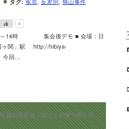
タグ:
冤罪
,
反差別
,
狭山事件
0
)13時～14時 集会後デモ ■ 会場：日
 http://hibiya-
デモ、今回…
判 勝利報告会～国は人生奪う理不尽