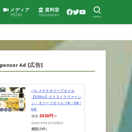
メディア
資料室
MEDIA
Documents
SEARCH
Sponsor Ad [広告]
パレスチナオリーブオイル
【500cc】エクストラヴァージ
ン・オリーブオイル 1本 / 3本 /
6本
3530円～
価格:
(2025/4/28 22:22時点)
感想(5件)