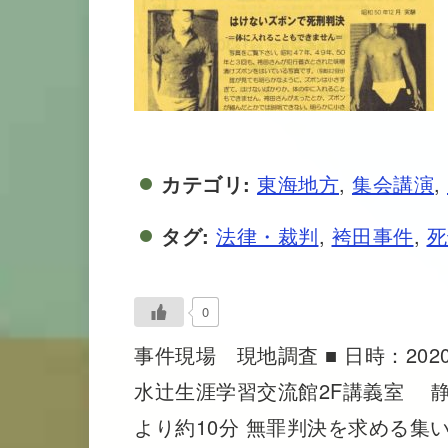
カテゴリ:
東海地方
,
集会講演
,
タグ:
法律・裁判
,
袴田事件
,
死
0
事件現場 現地調査 ■ 日時：2020
水辻生涯学習交流館2F講義室 
より約10分 無罪判決を求める集い 