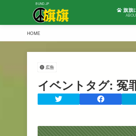
BUND.JP
旗旗
ABOU
HOME
広告
イベントタグ:
冤