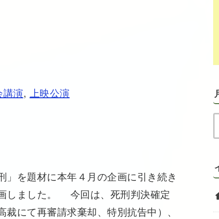
会講演
,
上映公演
刑」を題材に本年４月の企画に引き続き
画しました。 今回は、死刑判決確定
高裁にて再審請求棄却、特別抗告中）、