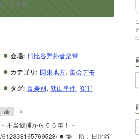
会／日比谷
会場:
日比谷野外音楽堂
カテゴリ:
関東地方
,
集会デモ
タグ:
反差別
,
狭山事件
,
冤罪
0
 －不当逮捕から５５年！－
ents/612338165769528/ ■ 場 所：日比谷