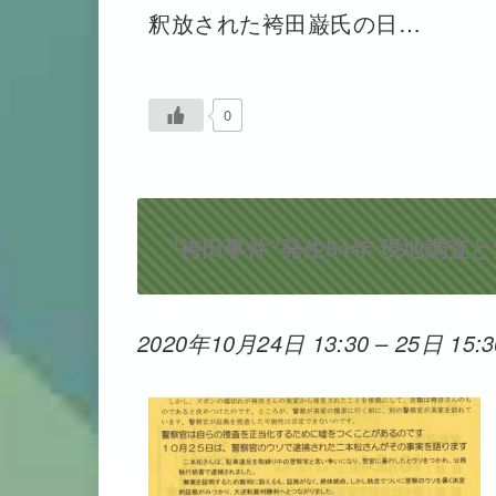
釈放された袴田巌氏の日…
0
”袴田事件”発生54年 現地調
2020年10月24日 13:30
–
25日 15:3