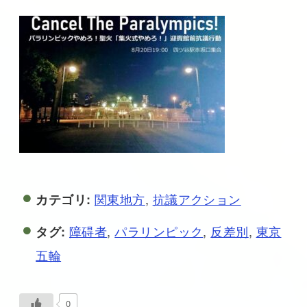
関東地方
,
抗議アクション
カテゴリ:
障碍者
,
パラリンピック
,
反差別
,
東京
タグ:
五輪
0