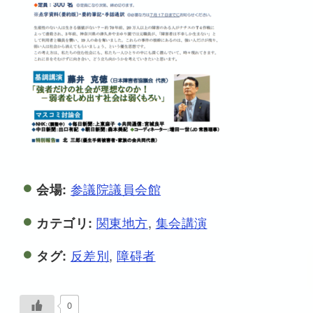
参議院議員会館
会場:
関東地方
,
集会講演
カテゴリ:
反差別
,
障碍者
タグ:
0