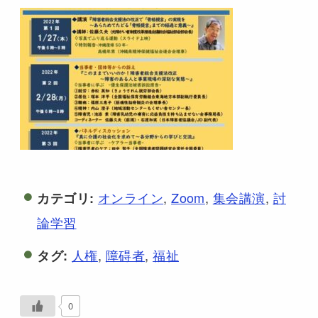
オンライン
,
Zoom
,
集会講演
,
討
カテゴリ:
論学習
人権
,
障碍者
,
福祉
タグ:
0