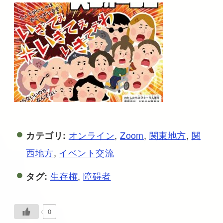
オンライン
,
Zoom
,
関東地方
,
関
カテゴリ:
西地方
,
イベント交流
生存権
,
障碍者
タグ:
0