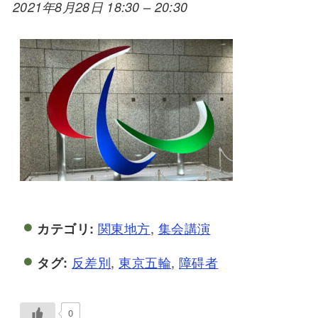
2021年8月28日 18:30
–
20:30
関東地方
,
集会講演
カテゴリ:
反差別
,
東京五輪
,
障碍者
タグ:
0