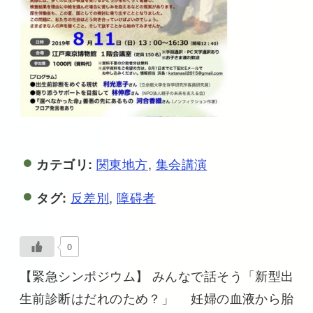
関東地方
,
集会講演
カテゴリ:
反差別
,
障碍者
タグ:
0
【緊急シンポジウム】 みんなで話そう「新型出
生前診断はだれのため？」 妊婦の血液から胎