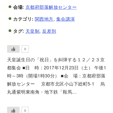
京都府部落解放センター
会場:
関西地方
,
集会講演
カテゴリ:
天皇制
,
反差別
タグ:
0
天皇誕生日の「祝日」を糾弾する１２／２３京
都集会 ■日 時：2017年12月23日（土） 午後1
時～3時（開場1時30分） ■会 場：京都府部落
解放センター 京都市北区小山下総町5-1 烏
丸通紫明東南角・地下鉄「鞍馬…
0