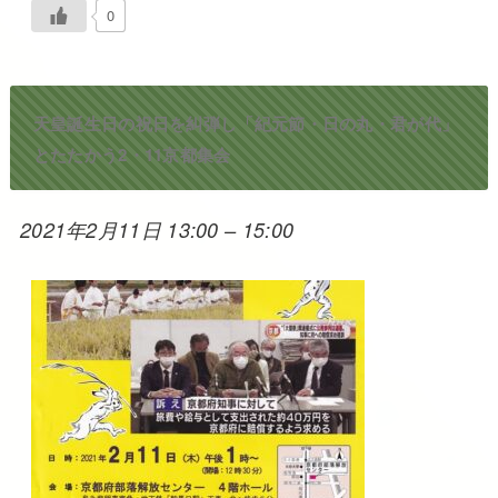
0
天皇誕生日の祝日を糾弾し「紀元節・日の丸・君が代」
とたたかう2・11京都集会
2021年2月11日 13:00
–
15:00