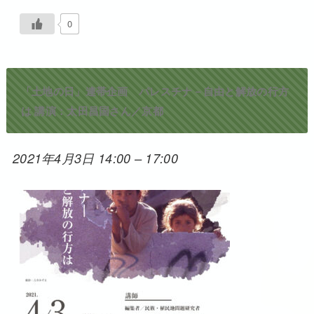
0
「土地の日」連帯企画 パレスチナ－自由と解放の行方
は 講演：太田昌国さん／京都
2021年4月3日 14:00
–
17:00