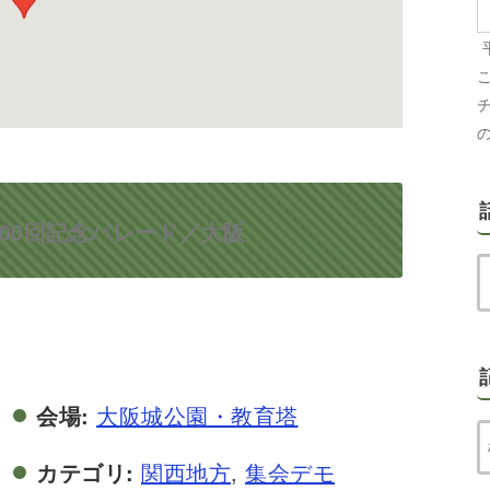
00回記念パレード／大阪
会場:
大阪城公園・教育塔
カテゴリ:
関西地方
,
集会デモ