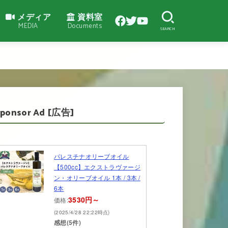
メディア
資料室
MEDIA
Documents
SEARCH
Sponsor Ad [広告]
パレスチナオリーブオイル
【500cc】エクストラヴァージ
ン・オリーブオイル 1本 / 3本 /
6本
3530円～
価格:
(2025/4/28 22:22時点)
感想(5件)