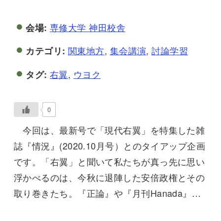
専修大学 神田校舎
会場:
関東地方
,
集会講演
,
討論学習
カテゴリ:
右翼
,
ウヨク
タグ:
0
今回は、最新号で「現代右翼」を特集した雑
誌『情況』(2020.10月号）とのタイアップ企画
です。「右翼」と聞いて私たちが真っ先に思い
浮かべるのは、今秋に退陣した安倍政権とその
取り巻きたち。『正論』や『月刊Hanada』…