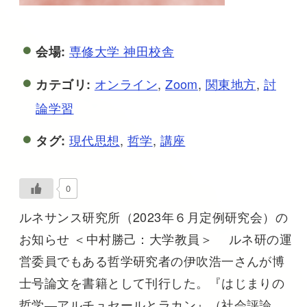
専修大学 神田校舎
会場:
オンライン
,
Zoom
,
関東地方
,
討
カテゴリ:
論学習
現代思想
,
哲学
,
講座
タグ:
0
ルネサンス研究所（2023年６月定例研究会）の
お知らせ ＜中村勝己：大学教員＞ ルネ研の運
営委員でもある哲学研究者の伊吹浩一さんが博
士号論文を書籍として刊行した。『はじまりの
哲学―アルチュセールとラカン』（社会評論