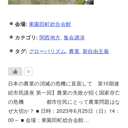
東園田町総合会館
会場:
関西地方
,
集会講演
カテゴリ:
グローバリズム
,
農業
,
新自由主義
タグ:
0
日本の農業の消滅の危機に直面して 第10期連
続市民講座 第一回】農業の失敗が招く国家存亡
の危機 都市住民にとって農業問題はな
ぜ大切か？ ■ 日時：2023年6月25日（日）14：
00～ ■ 会場：東園田町総合会館…