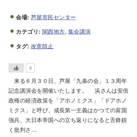
芦屋市民センター
会場:
関西地方
,
集会講演
カテゴリ:
改憲阻止
タグ:
0
来る６月３０日、芦屋「九条の会」１３周年
記念講演会を開催いたします。 浜さんは安倍
政権の経済政策を「アホノミクス」「ドアホノ
ミクス」と呼び、成長第一主義はかつての富国
強兵、大日本帝国への立ち返りになると舌鋒鋭
く批判さ…