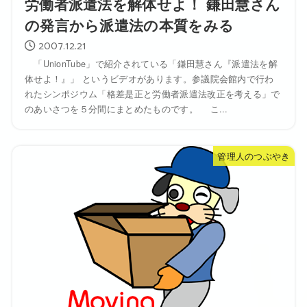
労働者派遣法を解体せよ！ 鎌田慧さん
の発言から派遣法の本質をみる
2007.12.21
「UnionTube」で紹介されている「鎌田慧さん『派遣法を解
体せよ！』」 というビデオがあります。参議院会館内で行わ
れたシンポジウム「格差是正と労働者派遣法改正を考える」で
のあいさつを５分間にまとめたものです。 こ...
管理人のつぶやき