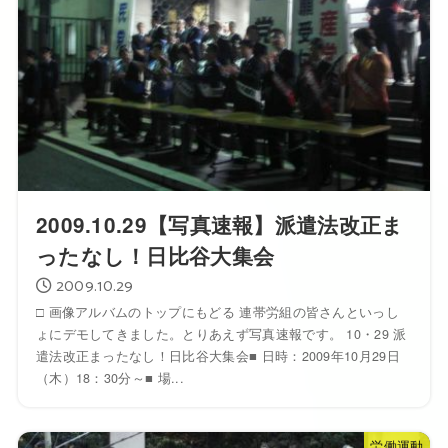
2009.10.29【写真速報】派遣法改正ま
ったなし！日比谷大集会
2009.10.29
□ 画像アルバムのトップにもどる 連帯労組の皆さんといっし
ょにデモしてきました。とりあえず写真速報です。 10・29 派
遣法改正まったなし！日比谷大集会■ 日時：2009年10月29日
（木）18：30分～■ 場...
労働運動