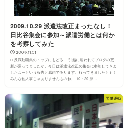
2009.10.29 派遣法改正まったなし！
日比谷集会に参加～派遣労働とは何か
を考察してみた
2009.11.01
□ 反戦動画集のトップにもどる 引越に追われてブログの更
新が滞ってましたが、今日は派遣法改正の集会に参加してきま
したよーという報告と感想であります。行ってきましたとも！
みんな他人事じゃありませんものね。 10・29 派...
労働運動