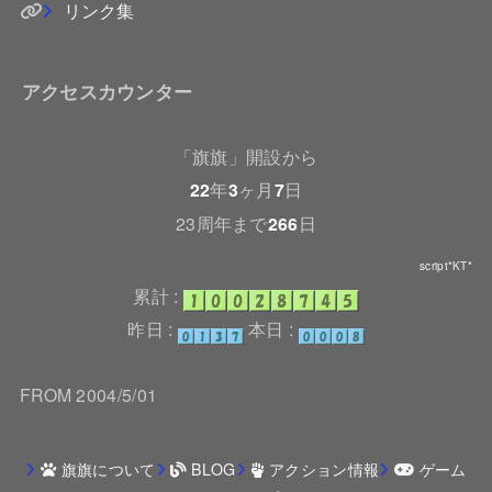
リンク集
アクセスカウンター
「旗旗」開設から
22
年
3
ヶ月
7
日
23周年まで
266
日
script*KT*
累計 :
昨日 :
本日 :
FROM 2004/5/01
旗旗について
BLOG
アクション情報
ゲーム