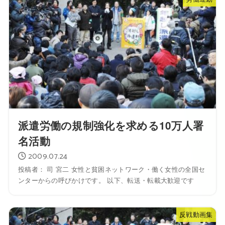
派遣労働の規制強化を求める10万人署
名活動
2009.07.24
投稿者： 司 宮二 女性と貧困ネットワーク・働く女性の全国セ
ンターからの呼びかけです。 以下、転送・転載大歓迎です
反戦動画集