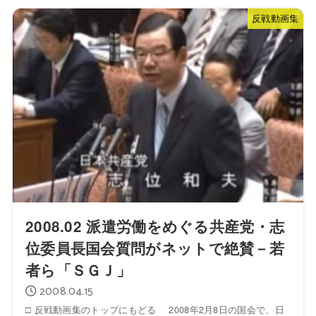
反戦動画集
2008.02 派遣労働をめぐる共産党・志
位委員長国会質問がネットで絶賛－若
者ら「ＳＧＪ」
2008.04.15
□ 反戦動画集のトップにもどる 2008年2月8日の国会で、日