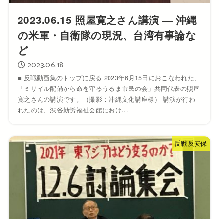
2023.06.15 照屋寛之さん講演 ― 沖縄
の米軍・自衛隊の現況、台湾有事論な
ど
2023.06.18
■ 反戦動画集のトップに戻る 2023年6月15日におこなわれた、
「ミサイル配備から命を守るうるま市民の会」共同代表の照屋
寛之さんの講演です。（撮影：沖縄文化講座様） 講演が行わ
れたのは、渋谷勤労福祉会館におけ...
反戦反安保