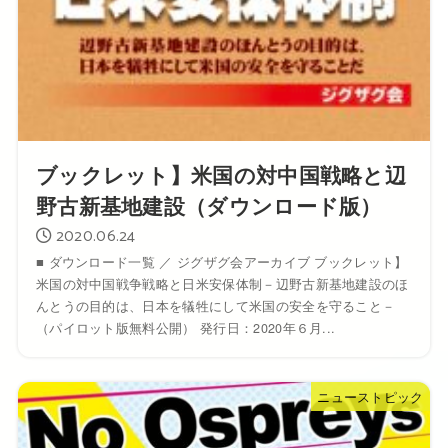
ブックレット】米国の対中国戦略と辺
野古新基地建設（ダウンロード版）
2020.06.24
■ ダウンロード一覧 ／ ジグザグ会アーカイブ ブックレット】
米国の対中国戦争戦略と日米安保体制－辺野古新基地建設のほ
んとうの目的は、日本を犠牲にして米国の安全を守ること－
（パイロット版無料公開） 発行日：2020年６月...
ニューストピック