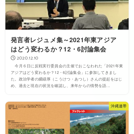
発言者レジュメ集～2021年東アジア
はどう変わるか？12・6討論集会
2020.12.10
今月６日に反戦実行委員会の主催でおこなわれた「2021年東
アジアはどう変わるか？12・6討論集会」に参加してきまし
た。政治学者の纐纈厚（こうけつ・あつし）さんの提起をはじ
め、過去と現在の状況を確認し、来年からの情勢を語...
沖縄連帯