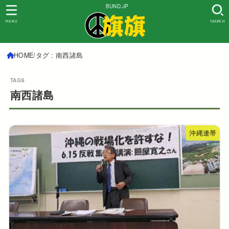
BUND.JP
MENU
SEARCH
HOME
タグ : 南西諸島
南西諸島
沖縄連帯