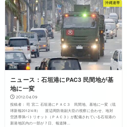
沖縄連帯
ニュース：石垣港にPAC3 民間地が基
地に一変
2012.04.09
投稿者： 司 宮二 石垣港にＰＡＣ３ 民間地、基地に一変（琉
球新報2012/4/8） 渡辺周防衛副大臣の視察に合わせ、地対
空誘導弾パトリオット（ＰＡＣ３）が配備されている石垣港の
新港地区内の一部が７日、報道陣...