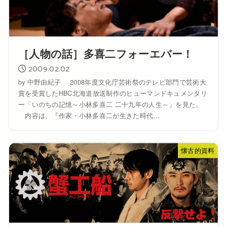
［人物の話］多喜二フォーエバー！
2009.02.02
by 中野由紀子 2008年度文化庁芸術祭のテレビ部門で芸術大
賞を受賞したHBC北海道放送制作のヒューマンドキュメンタリ
ー「いのちの記憶～小林多喜二 二十九年の人生～」を見た。
内容は、『作家・小林多喜二が生きた時代...
懐古的資料