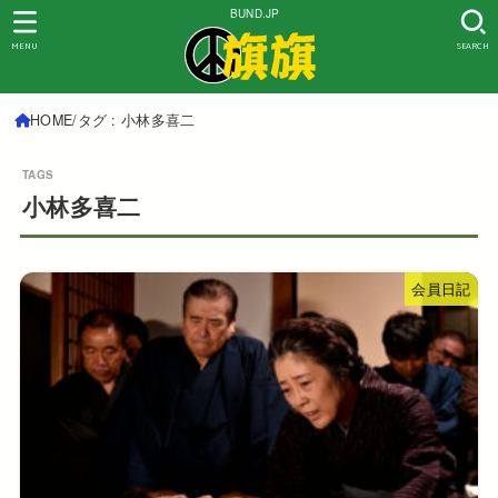
BUND.JP
MENU
SEARCH
HOME
タグ : 小林多喜二
小林多喜二
会員日記