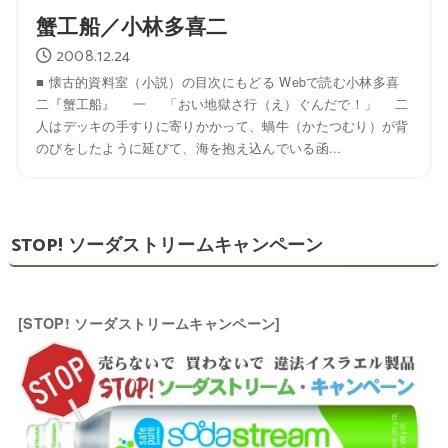
蟹工船／小林多喜二
2008.12.24
■ 懐古的資料室（小説）の目次にもどる Webで読む小林多喜
二『蟹工船』 一 「おい地獄さ行（え）ぐんだで！」 二
人はデッキの手すりに寄りかかって、蝸牛（かたつむり）が背
のびをしたように延びて、海を抱え込んでいる函...
STOP! ソーダストリームキャンペーン
[STOP! ソーダストリームキャンペーン]