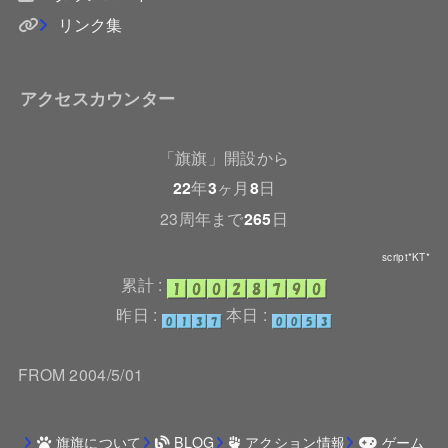
リンク集
アクセスカウンター
「旗旗」開設から
22
年
3
ヶ月
8
日
23周年まで
265
日
script*KT*
累計 :
昨日 :
本日 :
FROM 2004/5/01
旗旗について
BLOG
アクション情報
ゲーム