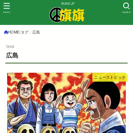
BUND.JP
MENU
SEARCH
HOME
タグ : 広島
広島
ニューストピック