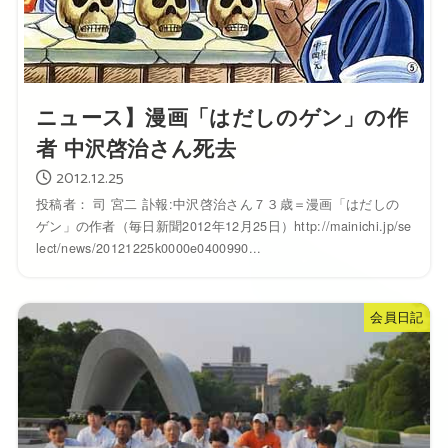
ニュース】漫画「はだしのゲン」の作
者 中沢啓治さん死去
2012.12.25
投稿者： 司 宮二 訃報:中沢啓治さん７３歳＝漫画「はだしの
ゲン」の作者（毎日新聞2012年12月25日）http://mainichi.jp/se
lect/news/20121225k0000e0400990...
会員日記