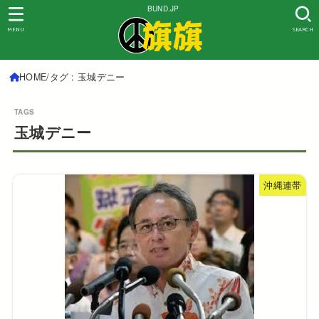
BUND.JP
MENU
SEARCH
HOME
タグ : 玉城デニー
玉城デニー
沖縄連帯