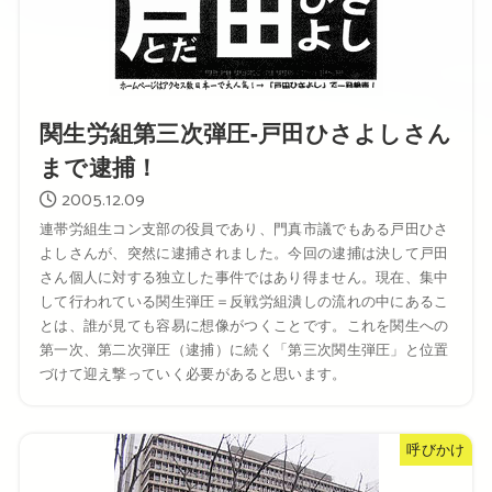
関生労組第三次弾圧-戸田ひさよしさん
まで逮捕！
2005.12.09
連帯労組生コン支部の役員であり、門真市議でもある戸田ひさ
よしさんが、突然に逮捕されました。今回の逮捕は決して戸田
さん個人に対する独立した事件ではあり得ません。現在、集中
して行われている関生弾圧＝反戦労組潰しの流れの中にあるこ
とは、誰が見ても容易に想像がつくことです。これを関生への
第一次、第二次弾圧（逮捕）に続く「第三次関生弾圧」と位置
づけて迎え撃っていく必要があると思います。
呼びかけ