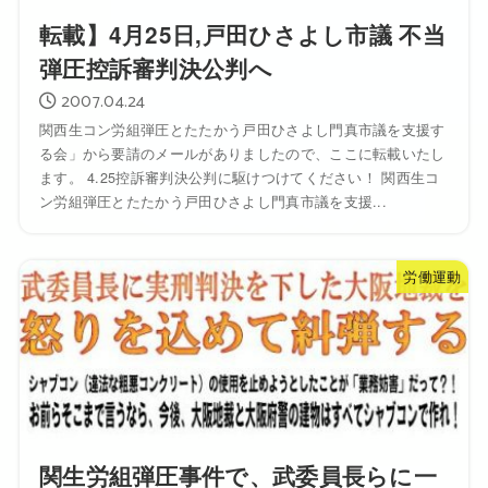
転載】4月25日,戸田ひさよし市議 不当
弾圧控訴審判決公判へ
2007.04.24
関西生コン労組弾圧とたたかう戸田ひさよし門真市議を支援す
る会」から要請のメールがありましたので、ここに転載いたし
ます。 4.25控訴審判決公判に駆けつけてください！ 関西生コ
ン労組弾圧とたたかう戸田ひさよし門真市議を支援...
労働運動
関生労組弾圧事件で、武委員長らに一