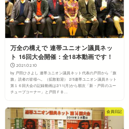
万全の構えで 連帯ユニオン議員ネッ
ト 16回大会開催：全18本動画です！
2021.02.10
by 戸田ひさよし 連帯ユニオン議員ネット代表の戸田から「旗
旗」読者の皆様へ。（拡散歓迎） 2/5連帯ユニオン議員ネット
第１６回大会の記録動画は2/11(月)から順次「新・戸田のユー
チューブコーナー」と戸田ＦＢ...
会員日記