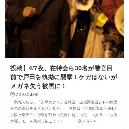
投稿】4/7夜、在特会ら30名が警官目
前で戸田を執拗に襲撃！ケガはないが
メガネ失う被害に！
2010.04.08
急報である。「人間のクズ」在特会・主権回復会どもの集団
狂気の実態をまざまざと見た。 事件は「従軍慰安婦問題4/7
大阪水曜デモ」行動が終わった後に起こった。（参照→「大阪
水曜デモ」を防衛し抜こう！） 夜７時～８...