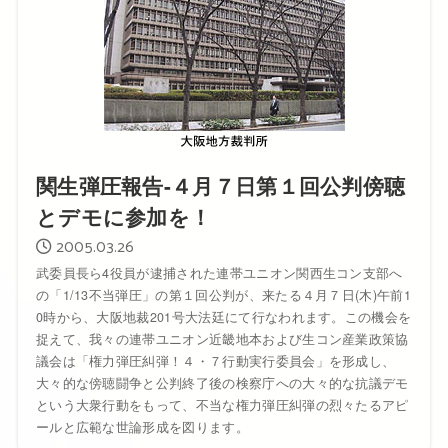
関生弾圧報告-４月７日第１回公判傍聴
とデモに参加を！
2005.03.26
武委員長ら4役員が逮捕された連帯ユニオン関西生コン支部へ
の「1/13不当弾圧」の第１回公判が、来たる４月７日(木)午前1
0時から、大阪地裁201号大法廷にて行なわれます。この機会を
捉えて、我々の連帯ユニオン近畿地本および生コン産業政策協
議会は「権力弾圧糾弾！４・７行動実行委員会」を形成し、
大々的な傍聴闘争と公判終了後の検察庁への大々的な抗議デモ
という大衆行動をもって、不当な権力弾圧糾弾の烈々たるアピ
ールと広範な世論形成を図ります。