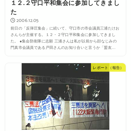
１２.２守口平和集会に参加してきまし
た
2006.12.05
前日の「反弾圧集会」に続いて、守口市の市会議員三浦たけお
さんらが主催する。１２・２守口平和集会に参加してきまし
た。 ●集会防衛隊に志願 三浦さんは私が以前から顔なじみの
門真市会議員である戸田さんのお知り合いと言うか「盟友...
レポート（報告）