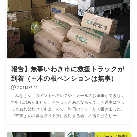
報告】無事いわき市に救援トラックが
到着（＋木の根ペンションは無事）
2011.03.21
みなさん、コメントへのレスや、メールのお返事ができなく
て申し訳ありません。今ちょっとあれなもんで、今週中はちょ
っとあれなわけですよ。んで、昨日のエントリで書きました、
「市東さんの農地取り上げに反対する会」の吉川ひろし千...
レポート（報告）