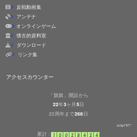
反戦動画集
アンテナ
オンラインゲーム
懐古的資料室
ダウンロード
リンク集
アクセスカウンター
「旗旗」開設から
22
年
3
ヶ月
5
日
23周年まで
268
日
script*KT*
累計 :