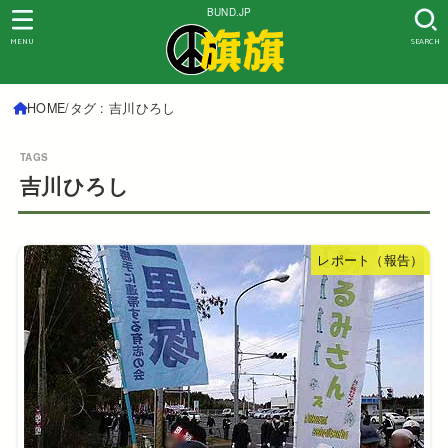
BUND.JP
MENU
SEARCH
HOME
タグ : 吉川ひろし
吉川ひろし
レポート（報告）