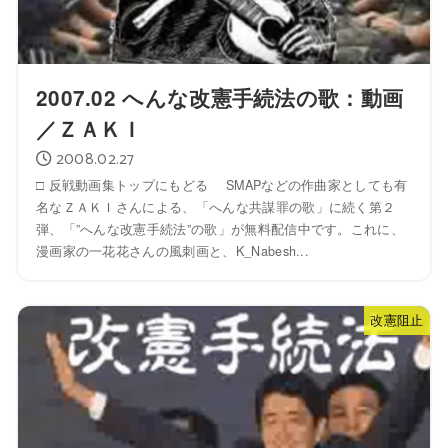
2007.02 へんな改憲手続法の歌：動画
／ＺＡＫＩ
2008.02.27
□ 反戦動画集トップにもどる SMAPなどの作曲家としても有
名なＺＡＫＩさんによる、「へんな共謀罪の歌」に続く第２
弾、「”へんな改憲手続法”の歌」が無料配信中です。これに、
漫画家の一花花さんの風刺画と、K_Nabesh...
改憲阻止