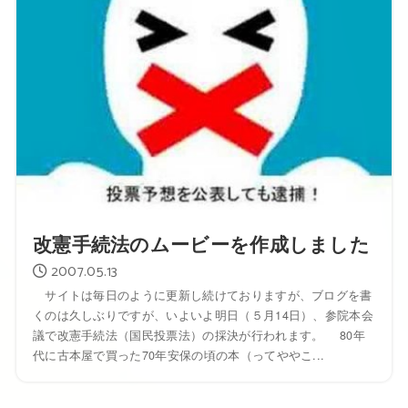
改憲手続法のムービーを作成しました
2007.05.13
サイトは毎日のように更新し続けておりますが、ブログを書
くのは久しぶりですが、いよいよ明日（５月14日）、参院本会
議で改憲手続法（国民投票法）の採決が行われます。 80年
代に古本屋で買った70年安保の頃の本（ってややこ...