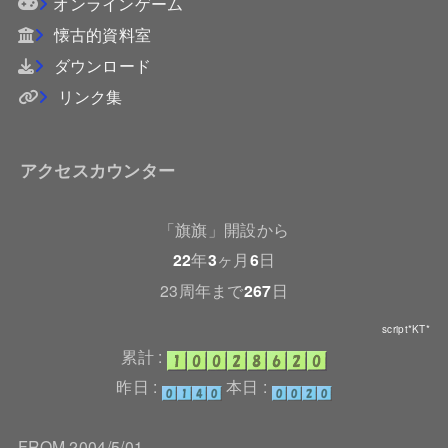
オンラインゲーム
懐古的資料室
ダウンロード
リンク集
アクセスカウンター
「旗旗」開設から
22
年
3
ヶ月
6
日
23周年まで
267
日
script*KT*
累計 :
昨日 :
本日 :
FROM 2004/5/01