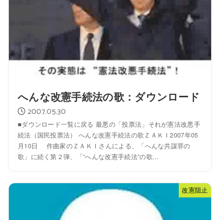
へんな改憲手続法の歌：ダウンロード
2007.05.30
■ダウンロード一覧に戻る 最悪の「投票法」それが憲法改悪手
続法（国民投票法） へんな改憲手続法の歌ＺＡＫＩ2007年05
月10日 作曲家のＺＡＫＩさんによる、「へんな共謀罪の
歌」に続く第２弾、「”へんな改憲手続法”の歌...
改憲阻止