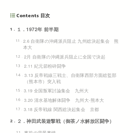
Contents 目次
1
１．1972年 前半期
1.1
2.6 自衛隊の沖縄派兵阻止 九州総決起集会 熊
本大
1.2
2月 自衛隊の沖縄派兵阻止に全国で決起
1.3
2.11 紀元節粉砕闘争
1.4
3.13 反帝戦線三戦士、自衛隊西部方面総監部
（熊本市）突入戦
1.5
3.19 全国叛軍討論集会 九州大
1.6
3.20 清水基地解体闘争 九州大‐熊本大
1.7
3.18 反帝戦線 関西総決起集会 京都
2
２．神田武装遊撃戦（御茶ノ水解放区闘争）
2.1
事前の背景事情