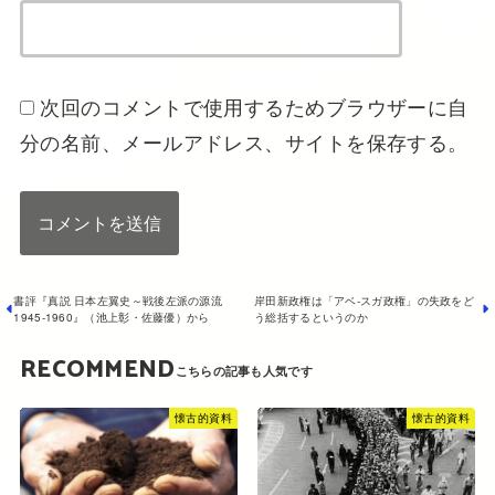
次回のコメントで使用するためブラウザーに自
分の名前、メールアドレス、サイトを保存する。
書評『真説 日本左翼史～戦後左派の源流
岸田新政権は「アベ‐スガ政権」の失政をど
1945-1960』（池上彰・佐藤優）から
う総括するというのか
RECOMMEND
懐古的資料
懐古的資料