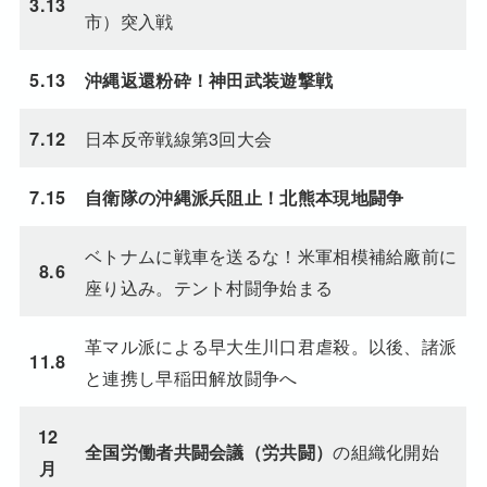
3.13
市）突入戦
5.13
沖縄返還粉砕！神田武装遊撃戦
日本反帝戦線第3回大会
7.12
7.15
自衛隊の沖縄派兵阻止！北熊本現地闘争
ベトナムに戦車を送るな！米軍相模補給廠前に
8.6
座り込み。テント村闘争始まる
革マル派による早大生川口君虐殺。以後、諸派
11.8
と連携し早稲田解放闘争へ
12
の組織化開始
全国労働者共闘会議（労共闘）
月