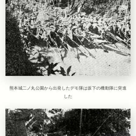
熊本城二ノ丸公園から出発したデモ隊は坂下の機動隊に突進
した