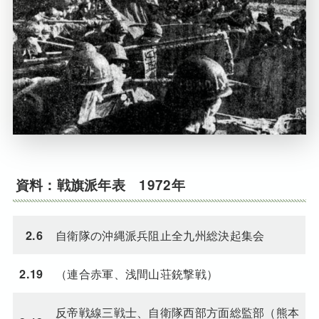
資料：戦旗派年表 1972年
自衛隊の沖縄派兵阻止全九州総決起集会
2.6
（連合赤軍、浅間山荘銃撃戦）
2.19
反帝戦線三戦士、自衛隊西部方面総監部（熊本