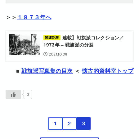
＞＞
１９７３年へ
連載】戦旗派コレクション／
関連記事
1973年 – 戦旗派の分裂
2021.10.09
■
戦旗派写真集の目次
＜
懐古的資料室トップ
0
1
2
3