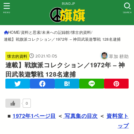
BUND.JP
MENU
SEARCH
HOME
資料と思索
未来への記録館
懐古的資料
連載】戦旗派コレクション／1972年 – 神田武装遊撃戦 128名逮捕
2021.10.05
草加 耕助
懐古的資料
連載】戦旗派コレクション／1972年 – 神
田武装遊撃戦 128名逮捕
0
■
1972年1ページ目
＜
写真集の目次
＜
資料室ト
ップ