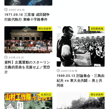
2007.03.19
1971.09.16 三里塚 成田闘争
行政代執行 東峰十字路事件
懐古的資料
反戦動画集
2018.03.21
資料】左翼運動のスターリン
主義的歪曲を克服せよ／荒岱
2007.09.18
介
1969.05.13 討論集会・三島由
紀夫 vs 東大全共闘 – 美と共
同体
会員日記
懐古的資料