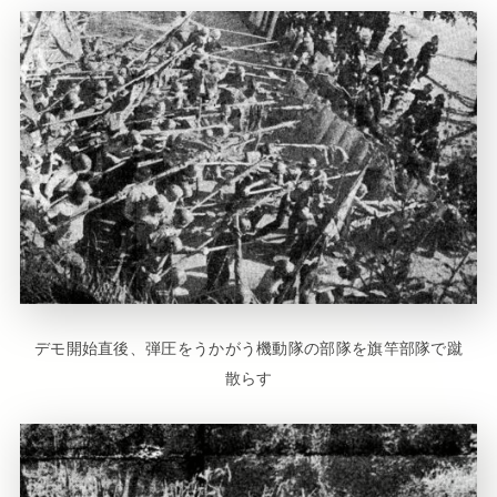
デモ開始直後、弾圧をうかがう機動隊の部隊を旗竿部隊で蹴
散らす