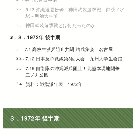
2.2
5.13 沖縄返還粉砕！神田武装遊撃戦 御茶ノ水
駅～明治大学前
2.3
神田武装遊撃戦とは何だったのか
3
３．1972年 後半期
3.1
7.1 高校生派兵阻止共闘 結成集会 名古屋
3.2
7.12 日本反帝戦線第3回大会 九州大学生会館
3.3
7.15 自衛隊の沖縄派兵阻止！北熊本現地闘争
二ノ丸公園
3.4
資料：戦旗派年表 1972年
３．1972年 後半期