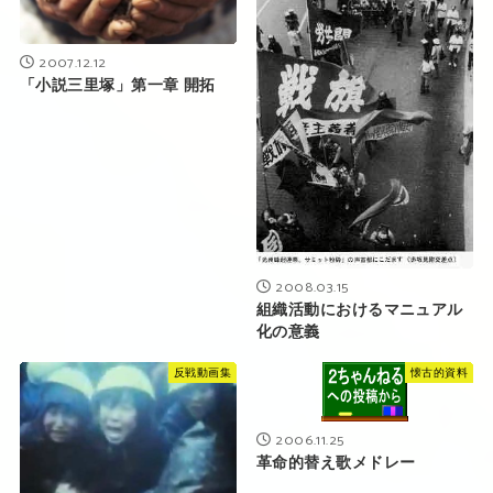
2007.12.12
「小説三里塚」第一章 開拓
2008.03.15
組織活動におけるマニュアル
化の意義
反戦動画集
懐古的資料
2006.11.25
革命的替え歌メドレー