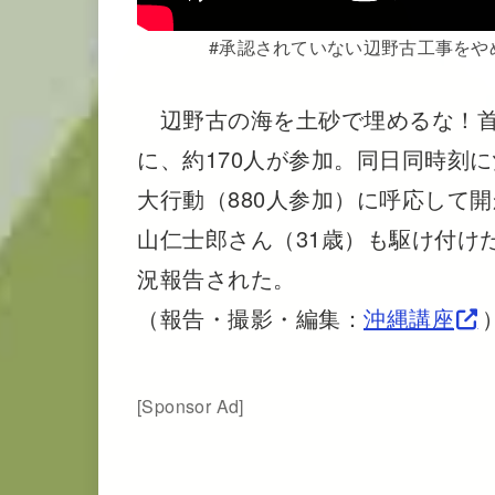
#承認されていない辺野古工事をやめ
辺野古の海を土砂で埋めるな！首
に、約170人が参加。同日同時刻
大行動（880人参加）に呼応して
山仁士郎さん（31歳）も駆け付け
況報告された。
（報告・撮影・編集：
沖縄講座
[Sponsor Ad]