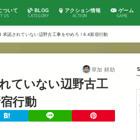
について
BLOG
アクション情報
ゲーム
T US
CATEGORY
ACTION
GAME
6.04 承認されていない辺野古工事をやめろ！6.4新宿行動
草加 耕助
承認されていない辺野古工
新宿行動