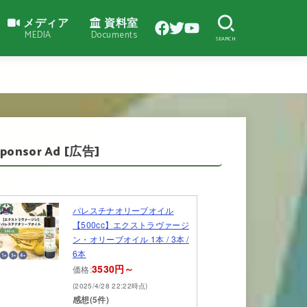
メディア
資料室
MEDIA
Documents
SEARCH
Sponsor Ad [広告]
パレスチナオリーブオイル
【500cc】エクストラヴァージ
ン・オリーブオイル 1本 / 3本 /
6本
3530円～
価格:
(2025/4/28 22:22時点)
感想(5件)