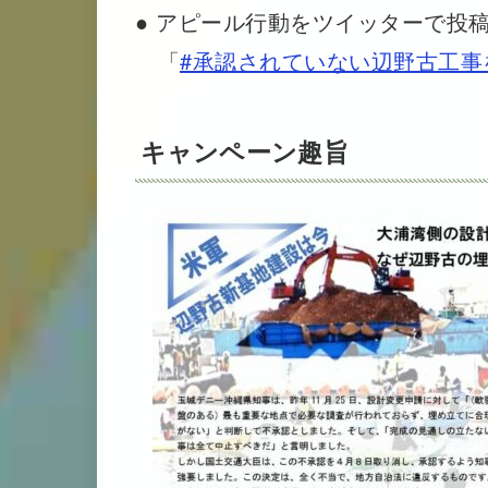
● アピール行動をツイッターで投
「
#承認されていない辺野古工事
キャンペーン趣旨