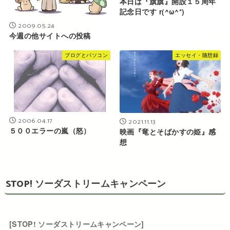
本日は『旗旗』開設１５周年
記念日です r(^ω^*)
2009.05.24
今週の他サイトへの投稿
ブログとパソコン
エッセイ・随想録
2006.04.17
2021.11.13
５００エラーの嵐（怒）
映画『竜とそばかすの姫』感
想
STOP! ソーダストリームキャンペーン
[STOP! ソーダストリームキャンペーン]