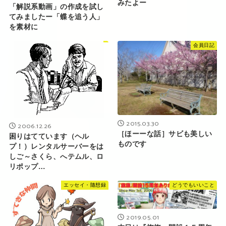
みたよー
「解説系動画」の作成を試し
てみましたー「蝶を追う人」
を素材に
会員日記
2015.03.30
2006.12.26
［ほーーな話］サビも美しい
困りはてています（ヘル
ものです
プ！）レンタルサーバーをは
しご～さくら、へテムル、ロ
リポップ…
エッセイ・随想録
どうでもいいこと
2019.05.01