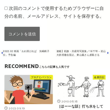
次回のコメントで使用するためブラウザーに自
分の名前、メールアドレス、サイトを保存する。
2022.02 映画「われ弱ければ 矢嶋楫子
連載】戦旗・共産同写真集／1977年－岩山
伝」予告編
大鉄塔撤去阻止、東山薫さん虐殺さる
RECOMMEND
ブログとパソコン
会員日記
2010.08.18
［ほーーな話］打ち水をして
2023.09.19