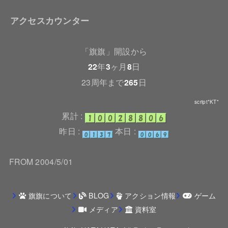
アクセスカウンター
「旗旗」開設から
22
年
3
ヶ月
8
日
23周年まで
265
日
script*KT*
累計 :
昨日 :
本日 :
FROM 2004/5/01
旗旗について
BLOG
アクション情報
ゲーム
メディア
資料室