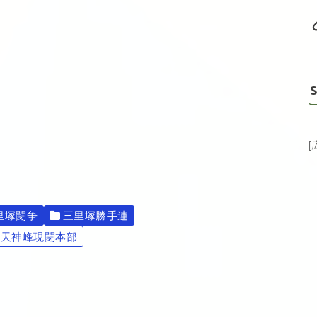
S
里塚闘争
三里塚勝手連
天神峰現闘本部