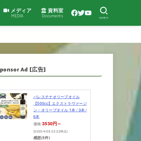
メディア
資料室
MEDIA
Documents
SEARCH
Sponsor Ad [広告]
パレスチナオリーブオイル
【500cc】エクストラヴァージ
ン・オリーブオイル 1本 / 3本 /
6本
3530円～
価格:
(2025/4/28 22:22時点)
感想(5件)