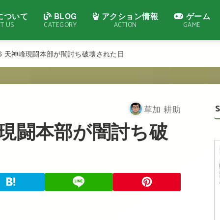
について
BLOG
アクション情報
ゲーム
T US
CATEGORY
ACTION
GAME
8.06 天神峰現闘本部が闇討ち破壊された日
草加 耕助
天神峰現闘本部が闇討ち破