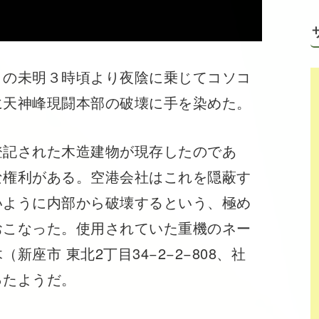
の未明３時頃より夜陰に乗じてコソコ
に天神峰現闘本部の破壊に手を染めた。
記された木造建物が現存したのであ
な権利がある。空港会社はこれを隠蔽す
いように内部から破壊するという、極め
おこなった。使用されていた重機のネー
座市 東北2丁目34−2−2−808、社
ったようだ。