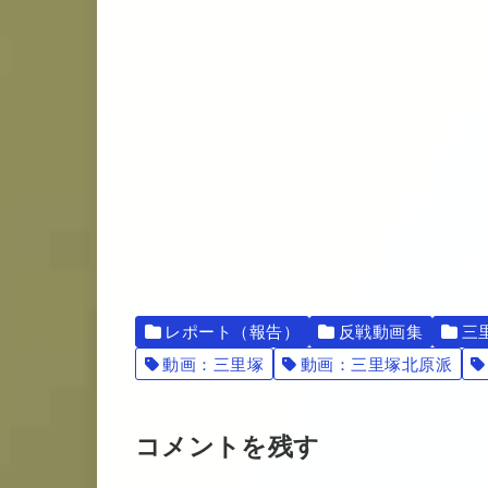
レポート（報告）
反戦動画集
三
動画：三里塚
動画：三里塚北原派
コメントを残す