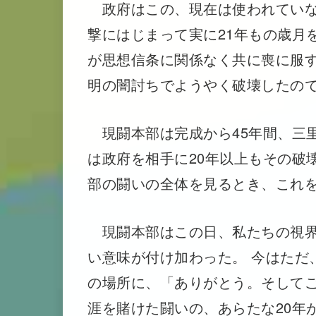
政府はこの、現在は使われていな
撃にはじまって実に21年もの歳月
が思想信条に関係なく共に喪に服
明の闇討ちでようやく破壊したの
現闘本部は完成から45年間、三
は政府を相手に20年以上もその破
部の闘いの全体を見るとき、これ
現闘本部はこの日、私たちの視界
い意味が付け加わった。 今はただ
の場所に、「ありがとう。そして
涯を賭けた闘いの、あらたな20年