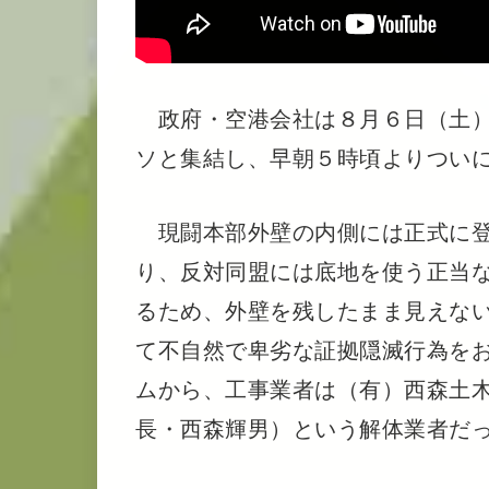
政府・空港会社は８月６日（土）
ソと集結し、早朝５時頃よりつい
現闘本部外壁の内側には正式に登
り、反対同盟には底地を使う正当
るため、外壁を残したまま見えな
て不自然で卑劣な証拠隠滅行為を
ムから、工事業者は（有）西森土木（新
長・西森輝男）という解体業者だ